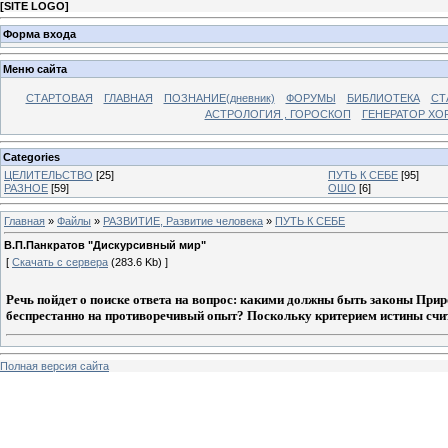
[
SITE LOGO
]
Форма входа
Меню сайта
СТАРТОВАЯ
ГЛАВНАЯ
ПОЗНАНИЕ(дневник)
ФОРУМЫ
БИБЛИОТЕКА
СТ
АСТРОЛОГИЯ , ГОРОСКОП
ГЕНЕРАТОР ХО
Categories
ЦЕЛИТЕЛЬСТВО
[25]
ПУТЬ К СЕБЕ
[95]
РАЗНОЕ
[59]
ОШО
[6]
Главная
»
Файлы
»
РАЗВИТИЕ, Развитие человека
»
ПУТЬ К СЕБЕ
В.П.Панкратов "Дискурсивный мир"
[
Скачать с сервера
(283.6 Kb) ]
Речь пойдет о поиске ответа на вопрос: какими должны быть законы Прир
беспрестанно на противоречивый опыт? Поскольку критерием истины счит
Полная версия сайта