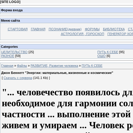
[
SITE LOGO
]
Форма входа
Меню сайта
СТАРТОВАЯ
ГЛАВНАЯ
ПОЗНАНИЕ(дневник)
ФОРУМЫ
БИБЛИОТЕКА
СТ
АСТРОЛОГИЯ , ГОРОСКОП
ГЕНЕРАТОР ХО
Categories
ЦЕЛИТЕЛЬСТВО
[25]
ПУТЬ К СЕБЕ
[95]
РАЗНОЕ
[59]
ОШО
[6]
Главная
»
Файлы
»
РАЗВИТИЕ, Развитие человека
»
ПУТЬ К СЕБЕ
Джон Беннетт "Энергии: материальные, жизненные и космические"
[
Скачать с сервера
(141.1 Kb) ]
"... человечество появилось д
необходимое для гармонии со
частности ... выполнение этой
живем и умираем ... Человек 