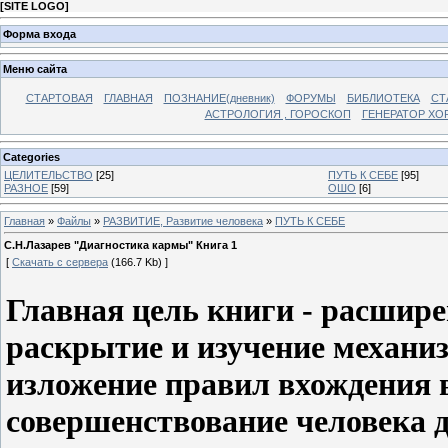
[
SITE LOGO
]
Форма входа
Меню сайта
СТАРТОВАЯ
ГЛАВНАЯ
ПОЗНАНИЕ(дневник)
ФОРУМЫ
БИБЛИОТЕКА
СТ
АСТРОЛОГИЯ , ГОРОСКОП
ГЕНЕРАТОР ХО
Categories
ЦЕЛИТЕЛЬСТВО
[25]
ПУТЬ К СЕБЕ
[95]
РАЗНОЕ
[59]
ОШО
[6]
Главная
»
Файлы
»
РАЗВИТИЕ, Развитие человека
»
ПУТЬ К СЕБЕ
С.Н.Лазарев "Диагностика кармы" Книга 1
[
Скачать с сервера
(166.7 Kb) ]
Главная цель книги - расшир
раскрытие и изучение механиз
изложение правил вхождения в
совершенствование человека 