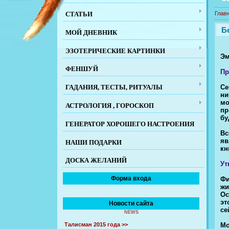
СТАТЬИ
Глав
Б
МОЙ ДНЕВНИК
ЭЗОТЕРИЧЕСКИЕ КАРТИНКИ
Эм
ФЕНШУЙ
Пр
Се
ГАДАНИЯ, ТЕСТЫ, РИТУАЛЫ
ни
мо
АСТРОЛОГИЯ , ГОРОСКОП
пр
бу
ГЕНЕРАТОР ХОРОШЕГО НАСТРОЕНИЯ
Вс
яв
НАШИ ПОДАРКИ
кн
ДОСКА ЖЕЛАНИЙ
Ут
Форма входа
Фи
жи
Ос
эт
Новости сайта
се
NEWS
Мо
Талисман 2015 года >>