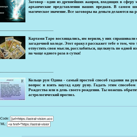
Заговор - один из древнейших жанров, входящих в сферу
архаические представления наших предков. В самом ш
магическое значение. Все заговоры на деньги делаются на
--------------------------------------------
Картами Таро восхищались, им верили, у них спрашивали с
загадочной колоде. Этот оракул расскажет тебе о том, чт
отпустить свои мысли, расслабиться, щелкнуть по одной и
на чаще одного раза в сутки!
--------------------------------------------
Кольцо рун Одина - самый простой способ гадания на рун
вопрос и взять наугад одну руну. Гадать этим способом
Рождества или в день своего рождения. Ты можешь обратит
астрологический прогноз.
BCode:
TML: