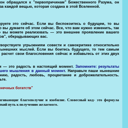
атон обращался к "первопричинам" Божественного Разума, он
 за каждой вещью, которая создана в этой Вселенной.
ируете это сейчас. Если вы беспокоитесь о будущем, то вы
 вы думаете об этом сейчас. Все, что вам нужно изменить, так
о вы можете реализовать — это внешнее проявление вашего
ов", обкрадывающих вас.
орствуете угрызениям совести и самокритике относительно
ынешних мыслей. Если вы боитесь будущего, то тем самым
 расчет свои благословения сейчас и избавьтесь от этих двух
м — это радость в настоящий момент.
Запомните: результаты
шего мышления в данный момент
. Направьте паши нынешние
ию, радость, любовь, процветание и доброжелательность.
ьте.
нечных богатств"
ягивающие благополучие и изобилие. Словесный код- это формула
ткий путь к получению желаемого.