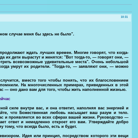
10:31
ивном случае меня бы здесь не было".
продолжают ждать лучших времен. Многие говорят, что когда-
а их дети вырастут и женятся: "Вот тогда-то, — говорят они, —
отреть всевозможные удивительные места". Очень небольшой
когда умрут их родители. "Тогда-то, — заявляют они, — можно
случится, вместо того чтобы понять, что их благословением
спомнили. На многочисленных примерах, приведенных в этой
час — оно дано вам для того, чтобы жить наполненной жизнью.
ейчас
ной силе внутри вас, и она ответит, наполняя вас энергией и
йте, что Божественная любовь насыщает ваш разум и тело.
ас и проявляется во всех сферах вашей жизни. Руководство —
ает ответ и немедленно откроет его вам. Утверждайте добро
у тому, что всегда было, есть и будет.
евизором. Идея или принцип, посредством которого эти вещи