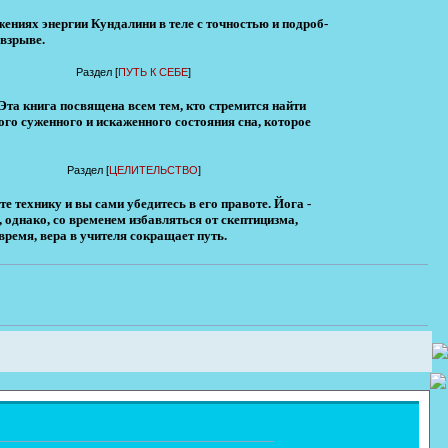
ниях энергии Кундалини в теле с точностью и подроб­
взрыве.
Раздел [
ПУТЬ К СЕБЕ
]
Эта книга посвящена всем тем, кто стремится найти
ого суженного и искаженного состояния сна, которое
Раздел [
ЦЕЛИТЕЛЬСТВО
]
те технику и вы сами убедитесь в его правоте. Йога -
однако, со временем избавляться от скептицизма,
время, вера в учителя сокращает путь.