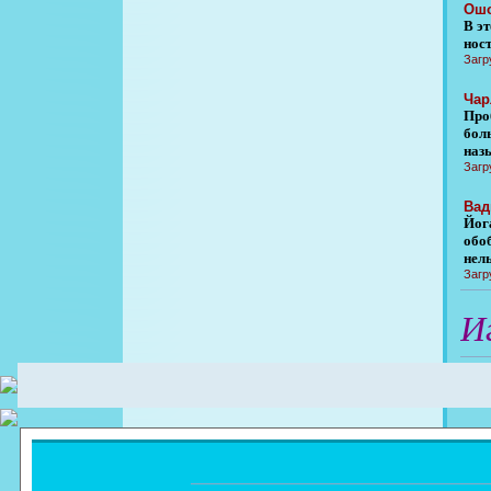
Ошо
В э
нос
Загр
Чар
Про
бол
наз
Загр
Вад
Йога
обо
нель
Загр
И