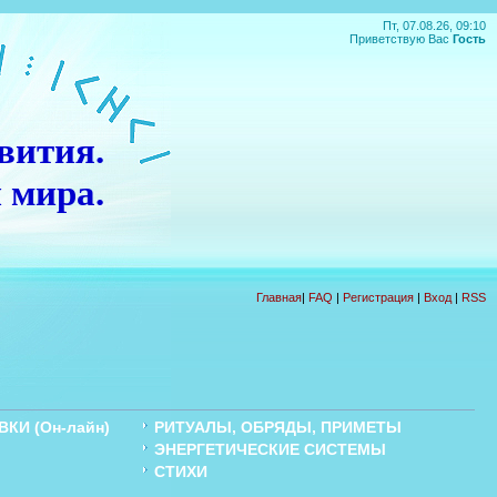
Пт, 07.08.26, 09:10
Приветствую Вас
Гость
вития.
 мира.
П
О
Д
А
Р
О
К
!!!
Главная
|
FAQ
|
Регистрация
|
Вход
|
RSS
КИ (Он-лайн)
РИТУАЛЫ, ОБРЯДЫ, ПРИМЕТЫ
ЭНЕРГЕТИЧЕСКИЕ СИСТЕМЫ
Ы
СТИХИ