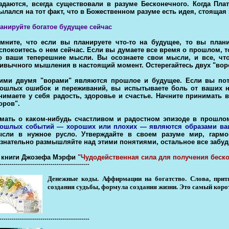
здаются, всегда существовали в разуме Бесконечного. Когда Пл
ылался на тот факт, что в Божественном разуме есть идея, стоящая
анируйте богатое будущее сейчас
мните, что если вы планируете что-то на будущее, то вы план
спокоитесь о нем сейчас. Если вы думаете все время о прошлом, то
о ваши теперешние мысли. Вы осознаете свои мысли, и все, чт
ивычного мышления в настоящий момент. Остерегайтесь двух "вор
ими двумя "ворами" являются прошлое и будущее. Если вы потв
ошлых ошибок и переживаний, вы испытываете боль от ваших н
нимаете у себя радость, здоровье и счастье. Начните принимать в
оров".
мать о каком-нибудь счастливом и радостном эпизоде в прошло
ошлых событий — хороших или плохих — являются образами ва
сли в нужное русло. Утверждайте в своем разуме мир, гармон
знательно размышляйте над этими понятиями, остальное все забуд
 книги Джозефа Мэрфи
"Чудодейственная сила для получения беско
--------------------------------------------
Денежные коды. Аффирмации на богатство. Слова, прит
создания судьбы, формула создания жизни. Это самый коро
--------------------------------------------