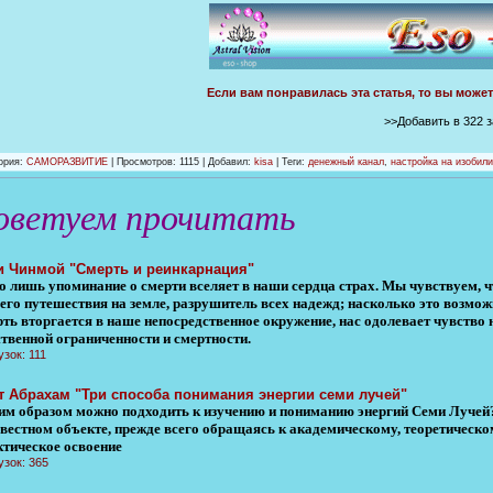
Если вам понравилась эта статья, то вы може
>>Добавить в 322 
ория
:
САМОРАЗВИТИЕ
|
Просмотров
: 1115 |
Добавил
:
kisa
| Теги:
денежный канал
,
настройка на изобил
оветуем прочитать
 Чинмой "Смерть и реинкарнация"
о лишь упоминание о смерти вселяет в наши сердца страх. Мы чувствуем, 
его путешествия на земле, разрушитель всех надежд; насколько это возмож
рть вторгается в наше непосредственное окружение, нас одолевает чувство 
ственной ограниченности и смертности.
узок: 111
т Абрахам "Три способа понимания энергии семи лучей"
им образом можно подходить к изучению и пониманию энергий Семи Лучей?
звестном объекте, прежде всего обращаясь к академическому, теоретическо
ктическое освоение
узок: 365