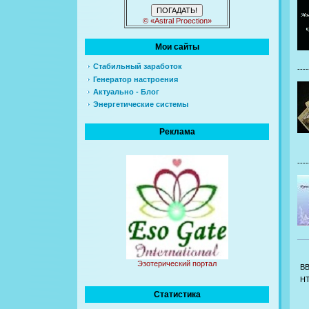
© «Astral Proection»
Мои сайты
Стабильный заработок
----
Генератор настроения
Актуально - Блог
Энергетические системы
Реклама
----
Эзотерический портал
B
H
Статистика