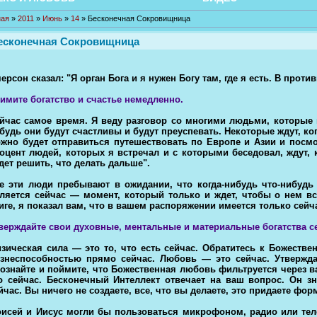
ная
»
2011
»
Июнь
»
14
» Бесконечная Сокровищница
есконечная Сокровищница
ерсон сказал: "Я орган Бога и я нужен Богу там, где я есть. В прот
имите богатство и счастье немедленно.
йчас самое время. Я веду разговор со многими людьми, которые 
будь они будут счастливы и будут преуспевать. Некоторые ждут, когд
жно будет отправиться путешествовать по Европе и Азии и посм
оцент людей, которых я встречал и с которыми беседовал, ждут, 
дет решить, что делать дальше".
е эти люди пребывают в ожидании, что когда-нибудь что-нибудь 
ляется сейчас — момент, который только и ждет, чтобы о нем в
иге, я показал вам, что в вашем распоряжении имеется только сей
верждайте свои духовные, ментальные и материальные богатства с
зическая сила — это то, что есть сейчас. Обратитесь к Божествен
знеспособностью прямо сейчас. Любовь — это сейчас. Утвержда
ознайте и поймите, что Божественная любовь фильтруется через в
о сейчас. Бесконечный Интеллект отвечает на ваш вопрос. Он зн
йчас. Вы ничего не создаете, все, что вы делаете, это придаете форм
исей и Иисус могли бы пользоваться микрофоном, радио или тел