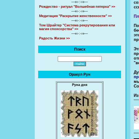
со
—«‹-:-›»—
сс
Рождество - ритуал "Волшебная пятерка" >>
—«‹-:-›»—
Пл
Медитация "Раскрытие женственности" >>
—«‹-:-›»—
По
Том Шрайтер "Система рекрутирования или
магия спонсорства" >>
бе
—«‹-:-›»—
эт
Радость Жизни >>
пр
Эт
Поиск
пр
от
"в
Ду
Оракул Рун
пр
мы
Руна дня
Со
Из
----
----