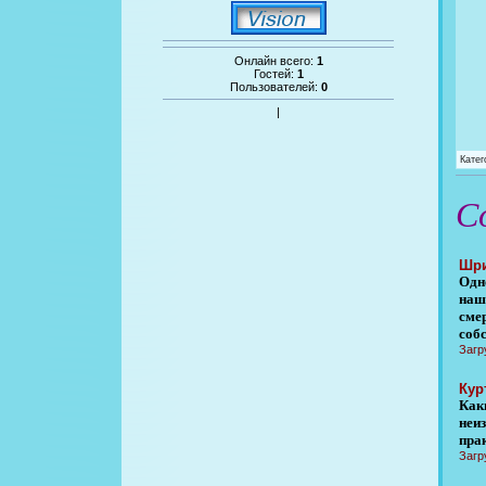
Онлайн всего:
1
Гостей:
1
Пользователей:
0
|
Катег
С
Шри
Одн
наш
сме
соб
Загр
Кур
Как
неи
пра
Загр