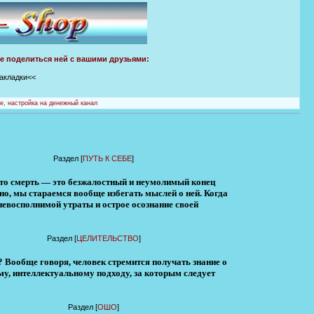
те поделиться ней с вашими друзьями:
закладки<<
ие
,
настройка на денежный канал
Раздел [
ПУТЬ К СЕБЕ
]
что смерть — это безжалостный и неумолимый конец
но, мы стараемся вообще избегать мыслей о ней. Когда
невосполнимой утраты и острое осознание своей
Раздел [
ЦЕЛИТЕЛЬСТВО
]
 Вообще говоря, человек стремится получать знание о
му, интеллектуальному подходу, за которым следует
Раздел [
ОШО
]