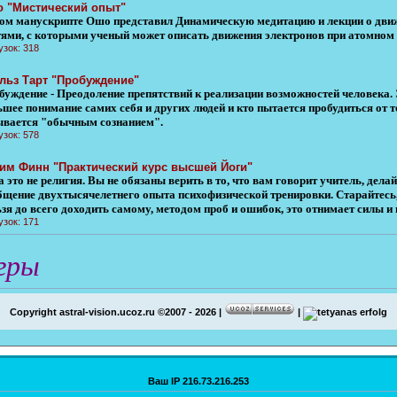
 "Мистический опыт"
том манускрипте Ошо представил Динамическую медитацию и лекции о движе
тями, с которыми ученый может описать движения электронов при атомном 
узок: 318
льз Тарт "Пробуждение"
буждение - Преодоление препятствий к реализации возможностей человека. 
ьшее понимание самих себя и других людей и кто пытается пробудиться от т
ывается "обычным сознанием".
узок: 578
им Финн "Практический курс высшей Йоги"
 это не религия. Вы не обязаны верить в то, что вам говорит учитель, делай
бщение двухтысячелетнего опыта психофизической тренировки. Старайтесь, 
зя до всего доходить самому, методом проб и ошибок, это отнимает силы и 
узок: 171
гры
Copyright astral-vision.ucoz.ru ©2007 - 2026 |
|
Ваш IP 216.73.216.253