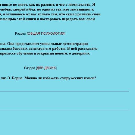
икто не знает, как их развить и что с ними делать. Я
юбых хворей и бед, не один из тех, кто заманивает к
, и отличаюсь от вас только тем, что сумел развить свои
 помощью этой книги я постараюсь передать вам свой
Раздел [
ОБЩАЯ ПСИХОЛОГИЯ
]
оза. Она представляет уникальные демонстрации
нализ базовых аспектов его работы. В ней рассказано
процессе обучения и открытия нового, о доверии к
Раздел [
ДЛЯ ДВОИХ
]
лиз Э. Берна. Можно ли избежать супружеских измен?