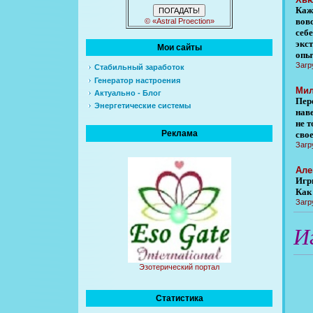
Кажд
вовс
© «Astral Proection»
себе
экс
Мои сайты
опыт
Загр
Стабильный заработок
Генератор настроения
Мил
Актуально - Блог
Пер
Энергетические системы
нав
не 
Реклама
сво
Загр
Але
Игр
Как
Загр
И
Эзотерический портал
Статистика