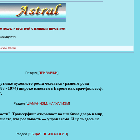
те поделиться ней с вашими друзьями:
закладки<<
нской магии
Раздел [
ПРИВЫЧКИ
]
утнике духовного роста человека - разного рода
8 - 1974) широко известен в Европе как врач-философ,
.
Раздел [
ШАМАНИЗМ, НАГУАЛИЗМ
]
ости". Трансерфинг открывает волшебную дверь в мир,
наете, что реальность — управляема. И цель здесь не
Раздел [
ОБЩАЯ ПСИХОЛОГИЯ
]