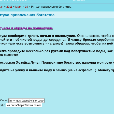
ная
»
2011
»
Март
»
19
» Ритуал привлечения богатства
итуал привлечения богатства
туалы и обряды на полнолуние
туал необхдимо делать ночью в полнолуние. Очень важно, чтобы 
лейте в неё чистой воды до середины. В чашку бросьте серебрянн
лкон (ели есть возможноть - на улицу) таким образом, чтобы на неё
егка проведите несколько раз руками над поверхностью воды, как 
за скажите:
екрасная Хозяйка Луны! Принеси мне богатство, наполни мои руки с
йдите на улицу и вылейте воду в землю (не на асфальт…). Монету х
BCode:
TML: