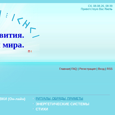
Сб, 08.08.26, 08:39
Приветствую Вас
Гость
вития.
 мира.
П
О
Д
А
Р
О
К
!!!
Главная
|
FAQ
|
Регистрация
|
Вход
|
RSS
КИ (Он-лайн)
РИТУАЛЫ, ОБРЯДЫ, ПРИМЕТЫ
ЭНЕРГЕТИЧЕСКИЕ СИСТЕМЫ
Ы
СТИХИ