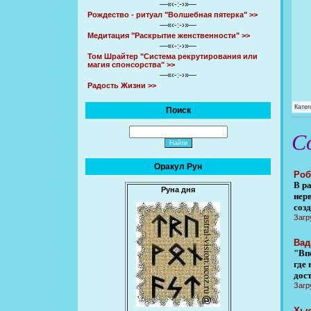
—«‹-:-›»—
Рождество - ритуал "Волшебная пятерка" >>
—«‹-:-›»—
Медитация "Раскрытие женственности" >>
—«‹-:-›»—
Том Шрайтер "Система рекрутирования или
магия спонсорства" >>
—«‹-:-›»—
Радость Жизни >>
Катег
Поиск
С
Оракул Рун
Роб
В р
Руна дня
нер
соз
Загр
Вад
"Вп
где
дост
Загр
Хью