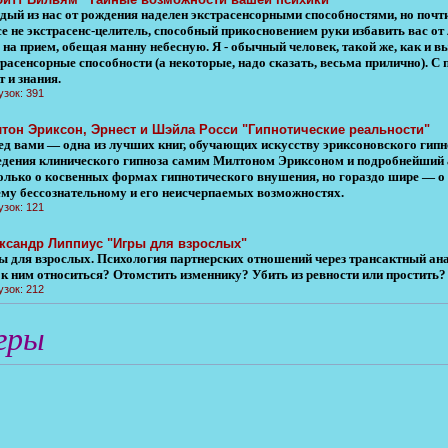
ый из нас от рождения наделен экстрасенсорными способностями, но почти н
е не экстрасенс-целитель, способный прикосновением руки избавить вас от л
 на прием, обещая манну небесную. Я - обычный человек, такой же, как и вы
трасенсорные способности (а некоторые, надо сказать, весьма прилично). С
 и знания.
узок: 391
тон Эриксон, Эрнест и Шэйла Росси "Гипнотические реальности"
ед вами — одна из лучших книг, обучающих искусству эриксоновского гипн
едения клинического гипноза самим Милтоном Эриксоном и подробнейший а
только о косвенных формах гипнотического внушения, но гораздо шире — о 
ему бессознательному и его неисчерпаемых возможностях.
узок: 121
ксандр Липпиус "Игры для взрослых"
ы для взрослых. Психология партнерских отношений через трансактный ана
 к ним относиться? Отомстить изменнику? Убить из ревности или простить?
узок: 212
гры