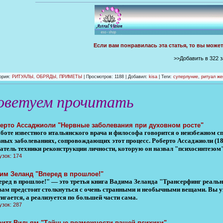
Если вам понравилась эта статья, то вы може
>>Добавить в 322 
ория
:
РИТУАЛЫ, ОБРЯДЫ, ПРИМЕТЫ
|
Просмотров
: 1188 |
Добавил
:
kisa
| Теги:
суперлуние
,
ритуал же
оветуем прочитать
ерто Ассаджиоли "Нервные заболевания при духовном росте"
аботе известного итальянского врача и философа говорится о неизбежном сп
вных заболеваниях, сопровождающих этот процесс. Роберто Ассаджиоли (188
датель техники реконструкции личности, которую он назвал "психосинтезом"
узок: 174
им Зеланд "Вперед в прошлое!"
еред в прошлое!" — это третья книга Вадима Зеланда "Трансерфинг реальн
 вам предстоит столкнуться с очень странными и необычными вещами. Вы уз
игается, а реализуется по большей части сама.
узок: 287
итт Вильям "Тайные возможности вашей психики"