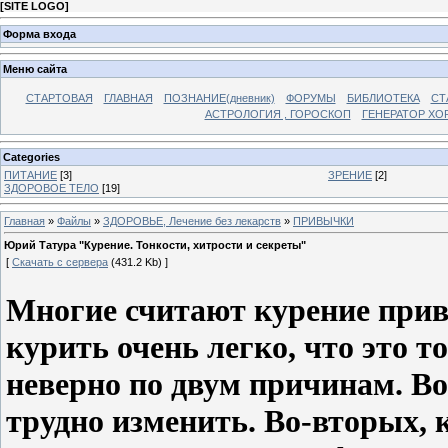
[
SITE LOGO
]
Форма входа
Меню сайта
СТАРТОВАЯ
ГЛАВНАЯ
ПОЗНАНИЕ(дневник)
ФОРУМЫ
БИБЛИОТЕКА
СТ
АСТРОЛОГИЯ , ГОРОСКОП
ГЕНЕРАТОР ХО
Categories
ПИТАНИЕ
[3]
ЗРЕНИЕ
[2]
ЗДОРОВОЕ ТЕЛО
[19]
Главная
»
Файлы
»
ЗДОРОВЬЕ, Лечение без лекарств
»
ПРИВЫЧКИ
Юрий Татура "Курение. Тонкости, хитрости и секреты"
[
Скачать с сервера
(431.2 Kb) ]
Многие считают курение прив
курить очень легко, что это т
неверно по двум причинам. В
трудно изменить. Во-вторых, 