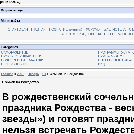
[
SITE LOGO
]
Форма входа
Меню сайта
СТАРТОВАЯ
ГЛАВНАЯ
ПОЗНАНИЕ(дневник)
ФОРУМЫ
БИБЛИОТЕКА
СТ
АСТРОЛОГИЯ , ГОРОСКОП
ГЕНЕРАТОР ХО
Categories
САМОРАЗВИТИЕ
ПРОГРАММЫ, УСТАНОВ
ПРАКТИКА, УПРАЖНЕНИЯ
НУМЕРОЛОГИЯ
ВОЗНЕСЕННЫЕ ВЛАДЫКИ
ИНТЕРЕСНЫЕ ЦИТАТ
СЕКС И ЛЮБОВЬ
ВИДЕО
Главная
»
2011
»
Январь
»
04
» Обычаи на Рождество
Обычаи на Рождество
В рождественский сочельни
праздника Рождества - вес
звезды») и готовят праздн
нельзя встречать Рождеств