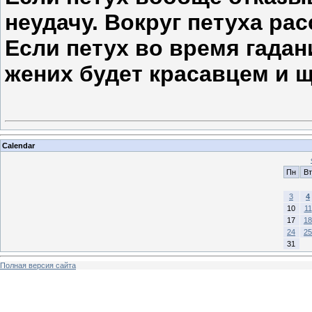
неудачу. Вокруг петуха ра
Если петух во время гадан
жених будет красавцем и 
Calendar
Пн
Вт
3
4
10
11
17
18
24
25
31
Полная версия сайта