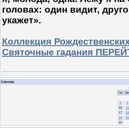
головах: один видит, друго
укажет».
Коллекция Рождественски
Святочные гадания ПЕРЕЙ
Calendar
Пн
Вт
3
4
10
11
17
18
24
25
31