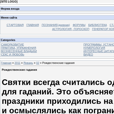
[
SITE LOGO
]
Форма входа
Меню сайта
СТАРТОВАЯ
ГЛАВНАЯ
ПОЗНАНИЕ(дневник)
ФОРУМЫ
БИБЛИОТЕКА
СТ
АСТРОЛОГИЯ , ГОРОСКОП
ГЕНЕРАТОР ХО
Categories
САМОРАЗВИТИЕ
ПРОГРАММЫ, УСТАНОВ
ПРАКТИКА, УПРАЖНЕНИЯ
НУМЕРОЛОГИЯ
ВОЗНЕСЕННЫЕ ВЛАДЫКИ
ИНТЕРЕСНЫЕ ЦИТАТ
СЕКС И ЛЮБОВЬ
ВИДЕО
Главная
»
2011
»
Январь
»
02
» Рождественские гадания
Рождественские гадания
Святки всегда считались 
для гаданий. Это объясняет
праздники приходились на
и осмыслялись как погран