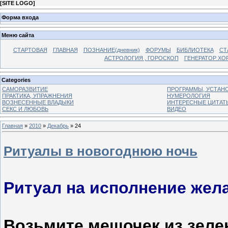
[
SITE LOGO
]
Форма входа
Меню сайта
СТАРТОВАЯ
ГЛАВНАЯ
ПОЗНАНИЕ(дневник)
ФОРУМЫ
БИБЛИОТЕКА
СТ
АСТРОЛОГИЯ , ГОРОСКОП
ГЕНЕРАТОР ХО
Categories
САМОРАЗВИТИЕ
ПРОГРАММЫ, УСТАНОВ
ПРАКТИКА, УПРАЖНЕНИЯ
НУМЕРОЛОГИЯ
ВОЗНЕСЕННЫЕ ВЛАДЫКИ
ИНТЕРЕСНЫЕ ЦИТАТ
СЕКС И ЛЮБОВЬ
ВИДЕО
Главная
»
2010
»
Декабрь
»
24
Ритуалы в новогоднюю ночь
Ритуал н
а исполнение жел
Возьмите мешочек из зелен