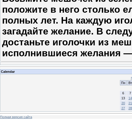
положите в него столько е
полных лет. На каждую игол
загадайте желание. В след
достаньте иголочки из ме
исполнившиеся желания —
Calendar
Пн
Вт
6
7
13
14
20
21
27
28
Полная версия сайта