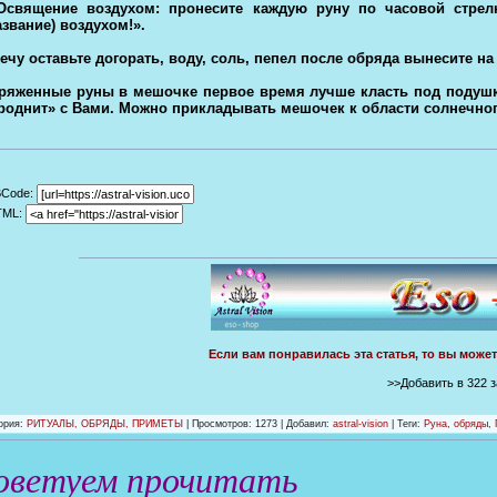
Освящение воздухом: пронесите каждую руну по часовой стрел
азвание) воздухом!».
ечу оставьте догорать, воду, соль, пепел после обряда вынесите н
ряженные руны в мешочке первое время лучше класть под подушку
роднит» с Вами. Можно прикладывать мешочек к области солнечног
BCode:
TML:
Если вам понравилась эта статья, то вы може
>>Добавить в 322 
ория
:
РИТУАЛЫ, ОБРЯДЫ, ПРИМЕТЫ
|
Просмотров
: 1273 |
Добавил
:
astral-vision
| Теги:
Руна
,
обряды
,
оветуем прочитать