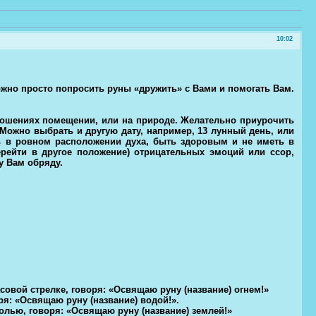
10:02
жно просто попросить руны «дружить» с Вами и помогать Вам.
ношениях помещении, или на природе. Желательно приурочить
 Можно выбрать и другую дату, например, 13 лунный день, или
ь в ровном расположении духа, быть здоровым и не иметь в
рейти в другое положение) отрицательных эмоций или ссор,
у Вам обряду.
совой стрелке, говоря: «Освящаю руну (название) огнем!»
ря: «Освящаю руну (название) водой!».
олью, говоря: «Освящаю руну (название) землей!»