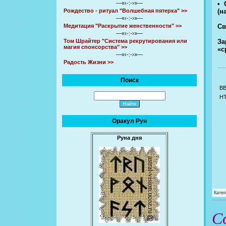
• 
—«‹-:-›»—
(н
Рождество - ритуал "Волшебная пятерка" >>
—«‹-:-›»—
Св
Медитация "Раскрытие женственности" >>
—«‹-:-›»—
За
Том Шрайтер "Система рекрутирования или
магия спонсорства" >>
«с
—«‹-:-›»—
Радость Жизни >>
Поиск
B
H
Оракул Рун
Руна дня
Катег
С