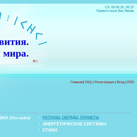
Сб, 08.08.26, 06:37
Приветствую Вас
Гость
вития.
 мира.
П
О
Д
А
Р
О
К
!!!
Главная
|
FAQ
|
Регистрация
|
Вход
|
RSS
КИ (Он-лайн)
РИТУАЛЫ, ОБРЯДЫ, ПРИМЕТЫ
ЭНЕРГЕТИЧЕСКИЕ СИСТЕМЫ
Ы
СТИХИ