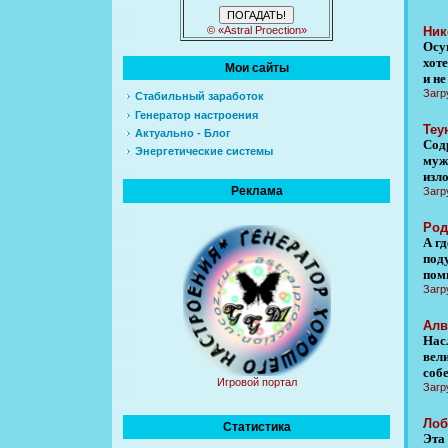
Ник
© «Astral Proection»
Осу
хоте
Мои сайты
и не
Загр
Стабильный заработок
Генератор настроения
Теу
Актуально - Блог
Сод
Энергетические системы
муж
изл
Реклама
Загр
Род
А гд
поду
по
Загр
Алв
Насл
вел
собе
Игровой портал
Загр
Лоб
Статистика
Эта