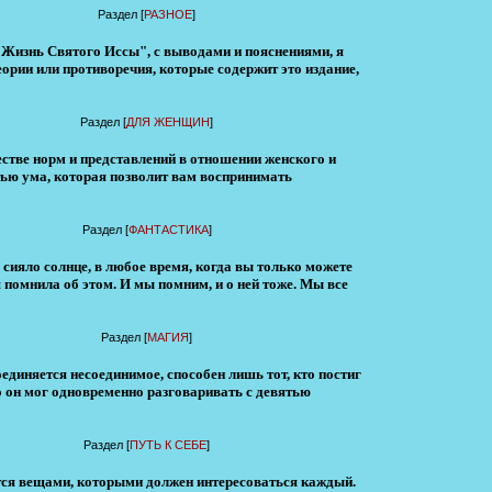
Раздел [
РАЗНОЕ
]
"Жизнь Святого Иссы", с выводами и пояснениями, я
еории или противоречия, которые содержит это издание,
Раздел [
ДЛЯ ЖЕНЩИН
]
стве норм и представлений в отношении женского и
тью ума, которая позволит вам воспринимать
Раздел [
ФАНТАСТИКА
]
о сияло солнце, в любое время, когда вы только можете
я помнила об этом. И мы помним, и о ней тоже. Мы все
Раздел [
МАГИЯ
]
оединяется несоединимое, способен лишь тот, кто постиг
о он мог одновременно разговаривать с девятью
Раздел [
ПУТЬ К СЕБЕ
]
уется вещами, которыми должен интересоваться каждый.