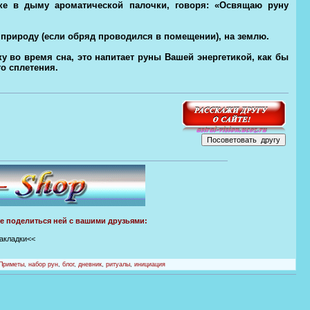
ке в дыму ароматической палочки, говоря: «Освящаю руну
а природу (если обряд проводился в помещении), на землю.
 во время сна, это напитает руны Вашей энергетикой, как бы
о сплетения.
те поделиться ней с вашими друзьями:
закладки<<
Приметы
,
набор рун
,
блог
,
дневник
,
ритуалы
,
инициация