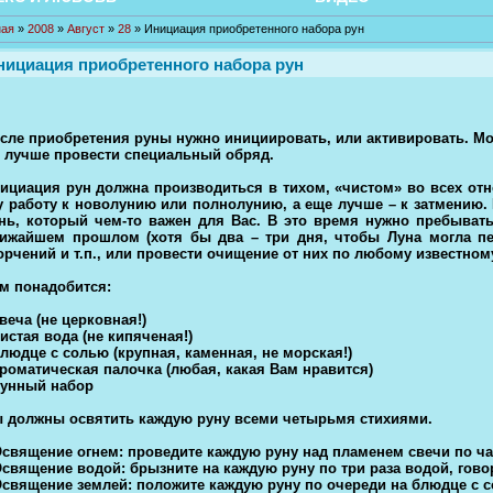
ная
»
2008
»
Август
»
28
» Инициация приобретенного набора рун
нициация приобретенного набора рун
сле приобретения руны нужно инициировать, или активировать. Мо
 лучше провести специальный обряд.
ициация рун должна производиться в тихом, «чистом» во всех от
у работу к новолунию или полнолунию, а еще лучше – к затмению.
нь, который чем-то важен для Вас. В это время нужно пребыват
ижайшем прошлом (хотя бы два – три дня, чтобы Луна могла пе
орчений и т.п., или провести очищение от них по любому известном
м понадобится:
свеча (не церковная!)
чистая вода (не кипяченая!)
блюдце с солью (крупная, каменная, не морская!)
ароматическая палочка (любая, какая Вам нравится)
рунный набор
 должны освятить каждую руну всеми четырьмя стихиями.
Освящение огнем: проведите каждую руну над пламенем свечи по ча
Освящение водой: брызните на каждую руну по три раза водой, гово
Освящение землей: положите каждую руну по очереди на блюдце с с