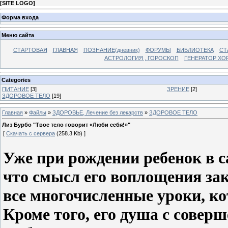
[
SITE LOGO
]
Форма входа
Меню сайта
СТАРТОВАЯ
ГЛАВНАЯ
ПОЗНАНИЕ(дневник)
ФОРУМЫ
БИБЛИОТЕКА
СТ
АСТРОЛОГИЯ , ГОРОСКОП
ГЕНЕРАТОР ХО
Categories
ПИТАНИЕ
[3]
ЗРЕНИЕ
[2]
ЗДОРОВОЕ ТЕЛО
[19]
Главная
»
Файлы
»
ЗДОРОВЬЕ, Лечение без лекарств
»
ЗДОРОВОЕ ТЕЛО
Лиз Бурбо "Твое тело говорит «Люби себя!»"
[
Скачать с сервера
(258.3 Kb) ]
Уже при рождении ребенок в с
что смысл его воплощения за
все многочисленные уроки, ко
Кроме того, его душа с совер