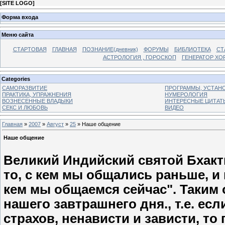
[
SITE LOGO
]
Форма входа
Меню сайта
СТАРТОВАЯ
ГЛАВНАЯ
ПОЗНАНИЕ(дневник)
ФОРУМЫ
БИБЛИОТЕКА
СТ
АСТРОЛОГИЯ , ГОРОСКОП
ГЕНЕРАТОР ХО
Categories
САМОРАЗВИТИЕ
ПРОГРАММЫ, УСТАНОВ
ПРАКТИКА, УПРАЖНЕНИЯ
НУМЕРОЛОГИЯ
ВОЗНЕСЕННЫЕ ВЛАДЫКИ
ИНТЕРЕСНЫЕ ЦИТАТ
СЕКС И ЛЮБОВЬ
ВИДЕО
Главная
»
2007
»
Август
»
25
» Наше общение
Наше общение
Великий Индийский святой Бхакти
то, с кем мы общались раньше, и
кем мы общаемся сейчас". Таким 
нашего завтрашнего дня., т.е. е
страхов, ненависти и зависти, т