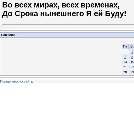
Во всех мирах, всех временах,
До Срока нынешнего Я ей Буду!
Calendar
Пн
Вт
1
7
8
14
15
21
22
28
29
Полная версия сайта