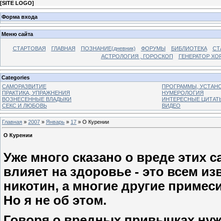
[
SITE LOGO
]
Форма входа
Меню сайта
СТАРТОВАЯ
ГЛАВНАЯ
ПОЗНАНИЕ(дневник)
ФОРУМЫ
БИБЛИОТЕКА
СТ
АСТРОЛОГИЯ , ГОРОСКОП
ГЕНЕРАТОР ХО
Categories
САМОРАЗВИТИЕ
ПРОГРАММЫ, УСТАНОВ
ПРАКТИКА, УПРАЖНЕНИЯ
НУМЕРОЛОГИЯ
ВОЗНЕСЕННЫЕ ВЛАДЫКИ
ИНТЕРЕСНЫЕ ЦИТАТ
СЕКС И ЛЮБОВЬ
ВИДЕО
Главная
»
2007
»
Январь
»
17
» О Курении
О Курении
Уже много сказано о вреде этих са
влияет на здоровье - это всем изв
никотин, а многие другие примеси
Но я не об этом.
Говоря о вредных привычках нужн