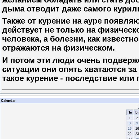
дыма отводит даже самого куриль
Также от курение на ауре появля
действует не только на физическо
человека, а болезни, как известн
отражаются на физическом.
И потом эти люди очень подверж
ситуации они опять хватаются за с
такое курение - последствие или
Calendar
Пн
Вт
1
2
8
9
15
16
22
23
29
30