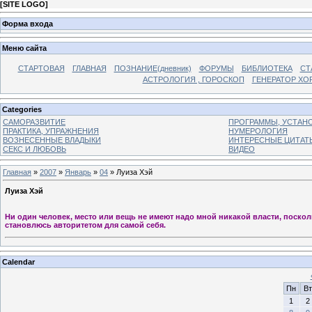
[
SITE LOGO
]
Форма входа
Меню сайта
СТАРТОВАЯ
ГЛАВНАЯ
ПОЗНАНИЕ(дневник)
ФОРУМЫ
БИБЛИОТЕКА
СТ
АСТРОЛОГИЯ , ГОРОСКОП
ГЕНЕРАТОР ХО
Categories
САМОРАЗВИТИЕ
ПРОГРАММЫ, УСТАНОВ
ПРАКТИКА, УПРАЖНЕНИЯ
НУМЕРОЛОГИЯ
ВОЗНЕСЕННЫЕ ВЛАДЫКИ
ИНТЕРЕСНЫЕ ЦИТАТ
СЕКС И ЛЮБОВЬ
ВИДЕО
Главная
»
2007
»
Январь
»
04
» Луиза Хэй
Луиза Хэй
Ни один человек, место или вещь не имеют надо мной никакой власти, поскол
становлюсь авторитетом для самой себя.
Calendar
Пн
Вт
1
2