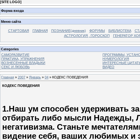
[
SITE LOGO
]
Форма входа
Меню сайта
СТАРТОВАЯ
ГЛАВНАЯ
ПОЗНАНИЕ(дневник)
ФОРУМЫ
БИБЛИОТЕКА
СТ
АСТРОЛОГИЯ , ГОРОСКОП
ГЕНЕРАТОР ХО
Categories
САМОРАЗВИТИЕ
ПРОГРАММЫ, УСТАНОВ
ПРАКТИКА, УПРАЖНЕНИЯ
НУМЕРОЛОГИЯ
ВОЗНЕСЕННЫЕ ВЛАДЫКИ
ИНТЕРЕСНЫЕ ЦИТАТ
СЕКС И ЛЮБОВЬ
ВИДЕО
Главная
»
2007
»
Январь
»
04
» КОДЕКС ПОВЕДЕНИЯ
КОДЕКС ПОВЕДЕНИЯ
1.Наш ум способен удерживать з
отбирать либо мысли Надежды, Л
негативизма. Станьте мечтателям
видение себя, ваших любимых и 