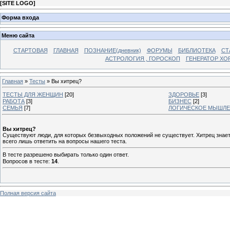
[
SITE LOGO
]
Форма входа
Меню сайта
СТАРТОВАЯ
ГЛАВНАЯ
ПОЗНАНИЕ(дневник)
ФОРУМЫ
БИБЛИОТЕКА
СТ
АСТРОЛОГИЯ , ГОРОСКОП
ГЕНЕРАТОР ХО
Главная
»
Тесты
» Вы хитрец?
ТЕСТЫ ДЛЯ ЖЕНЩИН
[20]
ЗДОРОВЬЕ
[3]
РАБОТА
[3]
БИЗНЕС
[2]
СЕМЬЯ
[7]
ЛОГИЧЕСКОЕ МЫШЛ
Вы хитрец?
Существуют люди, для которых безвыходных положений не существует. Хитрец знает т
всего лишь ответить на вопросы нашего теста.
В тесте разрешено выбирать только один ответ.
Вопросов в тесте:
14
.
Полная версия сайта