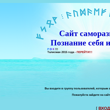
Сайт самораз
Познание себя и
П
О
Д
А
Р
О
К
!!!
Талисман 2015 года -
ПЕРЕЙТИ!!!
Вы входите в группу пользователей, которым 
Пожалуйста зайдите на сайт
[
ВХОД