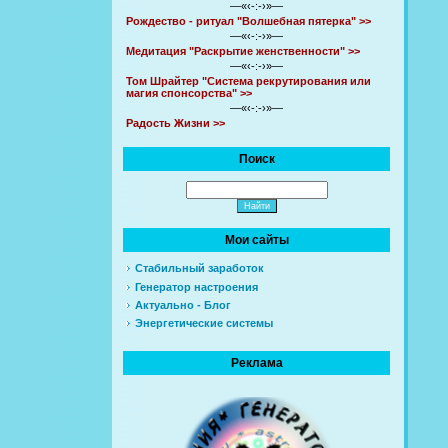
—«‹-:-›»—
Рождество - ритуал "Волшебная пятерка" >>
—«‹-:-›»—
Медитация "Раскрытие женственности" >>
—«‹-:-›»—
Том Шрайтер "Система рекрутирования или
магия спонсорства" >>
—«‹-:-›»—
Радость Жизни >>
Поиск
Мои сайты
Стабильный заработок
Генератор настроения
Актуально - Блог
Энергетические системы
Реклама