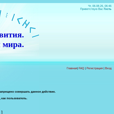
Чт, 06.08.26, 06:46
Приветствую Вас
Гость
вития.
 мира.
Главная
|
FAQ
|
Регистрация
|
Вход
запрещено совершать данное действие.
, как пользователь.
]