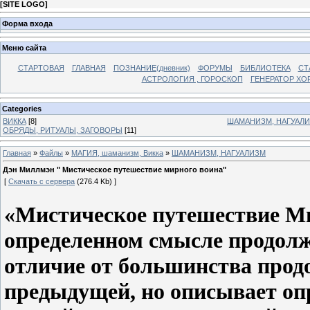
[
SITE LOGO
]
Форма входа
Меню сайта
СТАРТОВАЯ
ГЛАВНАЯ
ПОЗНАНИЕ(дневник)
ФОРУМЫ
БИБЛИОТЕКА
СТ
АСТРОЛОГИЯ , ГОРОСКОП
ГЕНЕРАТОР ХО
Categories
ВИККА
[8]
ШАМАНИЗМ, НАГУАЛ
ОБРЯДЫ, РИТУАЛЫ, ЗАГОВОРЫ
[11]
Главная
»
Файлы
»
МАГИЯ, шаманизм, Викка
»
ШАМАНИЗМ, НАГУАЛИЗМ
Дэн Миллмэн " Мистическое путешествие мирного воина"
[
Скачать с сервера
(276.4 Kb) ]
«Мистическое путешествие Ми
определенном смысле продолж
отличие от большинства продо
предыдущей, но описывает оп