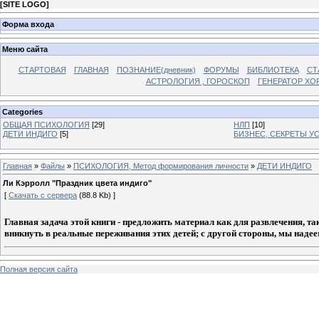
[
SITE LOGO
]
Форма входа
Меню сайта
СТАРТОВАЯ
ГЛАВНАЯ
ПОЗНАНИЕ(дневник)
ФОРУМЫ
БИБЛИОТЕКА
СТ
АСТРОЛОГИЯ , ГОРОСКОП
ГЕНЕРАТОР ХО
Categories
ОБЩАЯ ПСИХОЛОГИЯ
[29]
НЛП
[10]
ДЕТИ ИНДИГО
[5]
БИЗНЕС, СЕКРЕТЫ У
Главная
»
Файлы
»
ПСИХОЛОГИЯ, Метод формирования личности
»
ДЕТИ ИНДИГО
Ли Кэрролл "Праздник цвета индиго"
[
Скачать с сервера
(88.8 Kb) ]
Главная задача этой книги - предложить материал как для развлечения, т
вникнуть в реальные переживания этих детей; с другой стороны, мы надеем
Полная версия сайта