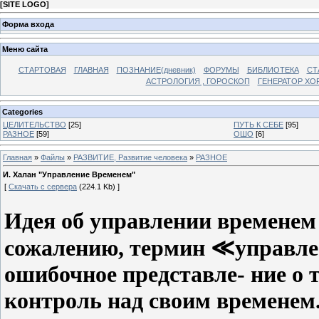
[
SITE LOGO
]
Форма входа
Меню сайта
СТАРТОВАЯ
ГЛАВНАЯ
ПОЗНАНИЕ(дневник)
ФОРУМЫ
БИБЛИОТЕКА
СТ
АСТРОЛОГИЯ , ГОРОСКОП
ГЕНЕРАТОР ХО
Categories
ЦЕЛИТЕЛЬСТВО
[25]
ПУТЬ К СЕБЕ
[95]
РАЗНОЕ
[59]
ОШО
[6]
Главная
»
Файлы
»
РАЗВИТИЕ, Развитие человека
»
РАЗНОЕ
И. Халан "Управление Временем"
[
Скачать с сервера
(224.1 Kb) ]
Идея об управлении временем 
сожалению, термин ≪управле
ошибочное представле- ние о 
контроль над своим временем.