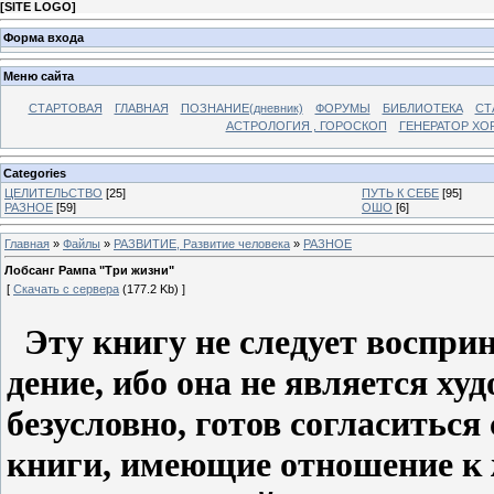
[
SITE LOGO
]
Форма входа
Меню сайта
СТАРТОВАЯ
ГЛАВНАЯ
ПОЗНАНИЕ(дневник)
ФОРУМЫ
БИБЛИОТЕКА
СТ
АСТРОЛОГИЯ , ГОРОСКОП
ГЕНЕРАТОР ХО
Categories
ЦЕЛИТЕЛЬСТВО
[25]
ПУТЬ К СЕБЕ
[95]
РАЗНОЕ
[59]
ОШО
[6]
Главная
»
Файлы
»
РАЗВИТИЕ, Развитие человека
»
РАЗНОЕ
Лобсанг Рампа "Три жизни"
[
Скачать с сервера
(177.2 Kb) ]
Эту книгу не следует восприн
дение, ибо она не является х
безусловно, готов согласиться
книги, имеющие отношение к 