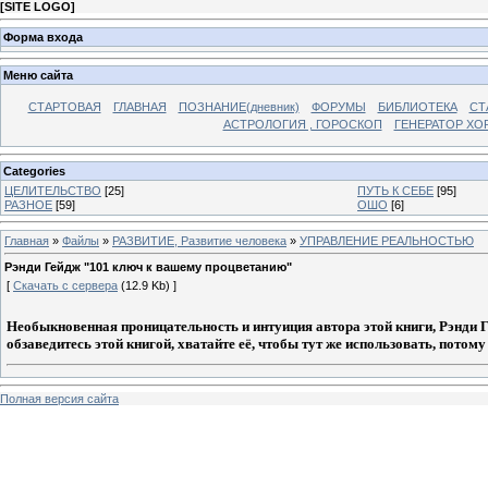
[
SITE LOGO
]
Форма входа
Меню сайта
СТАРТОВАЯ
ГЛАВНАЯ
ПОЗНАНИЕ(дневник)
ФОРУМЫ
БИБЛИОТЕКА
СТ
АСТРОЛОГИЯ , ГОРОСКОП
ГЕНЕРАТОР ХО
Categories
ЦЕЛИТЕЛЬСТВО
[25]
ПУТЬ К СЕБЕ
[95]
РАЗНОЕ
[59]
ОШО
[6]
Главная
»
Файлы
»
РАЗВИТИЕ, Развитие человека
»
УПРАВЛЕНИЕ РЕАЛЬНОСТЬЮ
Рэнди Гейдж "101 ключ к вашему процветанию"
[
Скачать с сервера
(12.9 Kb) ]
Необыкновенная проницательность и интуиция автора этой книги, Рэнди Ге
обзаведитесь этой книгой, хватайте её, чтобы тут же использовать, потом
Полная версия сайта