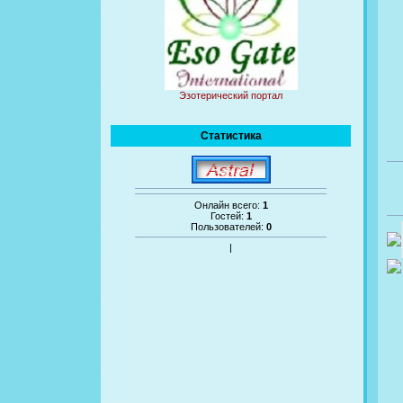
Эзотерический портал
Статистика
Онлайн всего:
1
Гостей:
1
Пользователей:
0
|