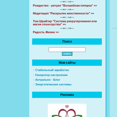
—«‹-:-›»—
Рождество - ритуал "Волшебная пятерка" >>
—«‹-:-›»—
Медитация "Раскрытие женственности" >>
—«‹-:-›»—
Том Шрайтер "Система рекрутирования или
магия спонсорства" >>
—«‹-:-›»—
Радость Жизни >>
Поиск
Мои сайты
Стабильный заработок
Генератор настроения
Актуально - Блог
Энергетические системы
Реклама