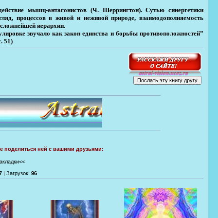
действие мышц-антагонистов (Ч. Шеррингтон). Сутью синергетики
гляд, процессов в живой и неживой природе, взаимодополняемость
 сложнейшей иерархии.
лировке звучало как закон единства и борьбы противоположностей”
. 51)
те поделиться ней с вашими друзьями:
закладки<<
7
|
Загрузок
:
96