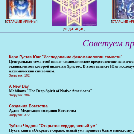
[
СТАРШИЕ АРКАНЫ
]
[
СТАРШИЕ АР
[
МЕДИТАЦИЯ
]
Советуем п
Карл Густав Юнг "Исследование феноменологии самости"
Центральная тема этой книги- символическое представление психичес
эквивалентом которой является Христос. В этом аспекте Юнг исследуе
алхимический символизм.
Загрузок: 102
A New Day
Mohikans "The Deep Spirit of Native Americans"
Загрузок: 384
Создания Богатства
Аудио-Медитация создания Богатства
Загрузок: 372
Тубтен Чодрон "Открытое сердце, ясный ум"
Пусть книга «Открытое сердце, ясный ум» принесет благо множеству 