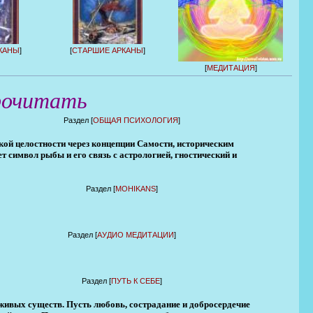
КАНЫ
]
[
СТАРШИЕ АРКАНЫ
]
[
МЕДИТАЦИЯ
]
рочитать
Раздел [
ОБЩАЯ ПСИХОЛОГИЯ
]
кой целостности через концепции Самости, историческим
т символ рыбы и его связь с астрологией, гностический и
Раздел [
MOHIKANS
]
Раздел [
АУДИО МЕДИТАЦИИ
]
Раздел [
ПУТЬ К СЕБЕ
]
живых существ. Пусть любовь, сострадание и добросердечие