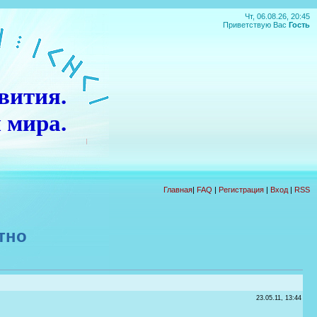
Чт, 06.08.26, 20:45
Приветствую Вас
Гость
вития.
 мира.
П
О
Д
А
Р
О
К
!!!
Главная
|
FAQ
|
Регистрация
|
Вход
|
RSS
тно
23.05.11, 13:44