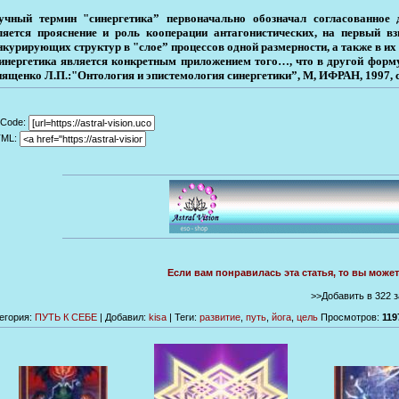
учный термин "синергетика” первоначально обозначал согласованное 
ляется прояснение и роль кооперации антагонистических, на первый вз
нкурирующих структур в "слое” процессов одной размерности, а также в их
инергетика является конкретным приложением того…, что в другой форму
иященко Л.П.:"Онтология и эпистемология синергетики”, М, ИФРАН, 1997, с
Code:
TML:
Если вам понравилась эта статья, то вы може
>>Добавить в 322 
егория
:
ПУТЬ К СЕБЕ
|
Добавил
:
kisa
|
Теги
:
развитие
,
путь
,
йога
,
цель
Просмотров
:
119