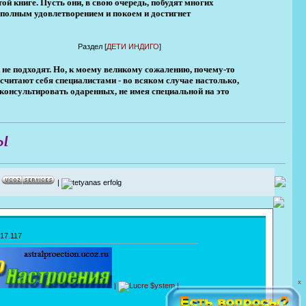
той книге. Пусть они, в свою очередь, побудят многих
 полным удовлетворением и покоем и достигнет
Раздел [
ДЕТИ ИНДИГО
]
 не подходят. Но, к моему великому сожалению, почему-то
считают себя специалистами - во всяком случае настолько,
консультировать одаренных, не имея специальной на это
ы
|
|
17.117
X
|
|