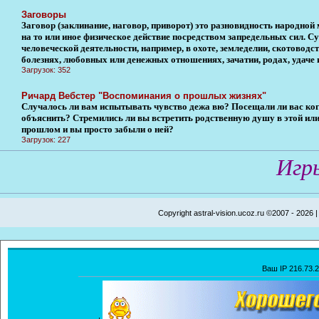
Заговоры
Заговор (заклинание, наговор, приворот) это разновидность народно
на то или иное физическое действие посредством запредельных сил. Су
человеческой деятельности, например, в охоте, земледелии, скотоводст
болезнях, любовных или денежных отношениях, зачатии, родах, удаче и
Загрузок: 352
Ричард Вебстер "Воспоминания о прошлых жизнях"
Случалось ли вам испытывать чувство дежа вю? Посещали ли вас ког
объяснить? Стремились ли вы встретить родственную душу в этой или
прошлом и вы просто забыли о ней?
Загрузок: 227
Игр
Copyright astral-vision.ucoz.ru ©2007 - 2026 
Ваш IP 216.73.