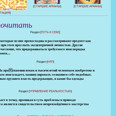
[
СТАРШИЕ АРКАНЫ
]
[
СТАРШИЕ АРКАНЫ
]
ТАЦИЯ
]
рочитать
Раздел [
ПУТЬ К СЕБЕ
]
екоторые из них превосходны и рассматривают предмет как
я при этом прослыть эксцентричной личностью. Другие
ечатление, что придерживаться требуемого ими порядка
век....
Раздел [
НЛП
]
 На протяжении веков и тысячелетий человеком изобретено и
то ими владеет, манипулировать сознанием себе подобных.
ным оружием власть предержащих, в какие бы одежды
Раздел [
УПРАВЛЕНИЕ РЕАЛЬНОСТЬЮ
]
ает в точку, проникая в суть проблемы и приводя
а является свидетельством непревзойдённого мастерства