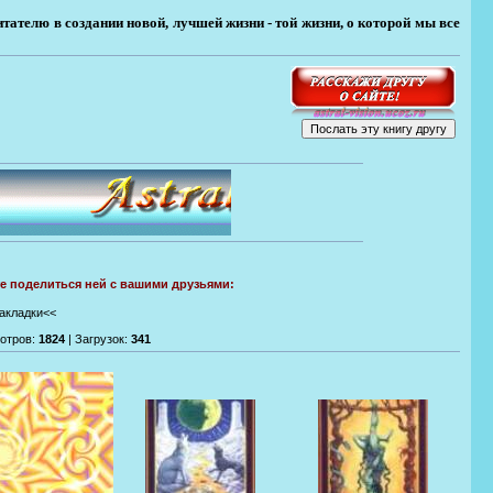
ателю в создании новой, лучшей жизни - той жизни, о которой мы все
те поделиться ней с вашими друзьями:
закладки<<
отров
:
1824
|
Загрузок
:
341