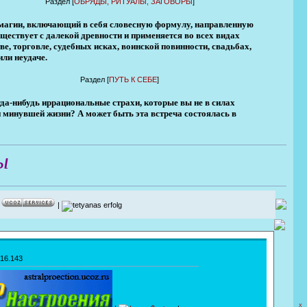
Раздел [
ОБРЯДЫ, РИТУАЛЫ, ЗАГОВОРЫ
]
й магии, включающий в себя словесную формулу, направленную
ществует с далекой древности и применяется во всех видах
ве, торговле, судебных исках, воинской повинности, свадьбах,
ли неудаче.
Раздел [
ПУТЬ К СЕБЕ
]
да-нибудь иррациональные страхи, которые вы не в силах
 минувшей жизни? А может быть эта встреча состоялась в
ы
|
|
216.143
X