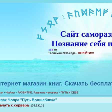
Сайт самораз
Познание себя и
Талисман 2015 года -
ПЕРЕЙТИ!!!
тернет магазин книг. Скачать беспла
ная
»
Файлы
»
РАЗВИТИЕ, Развитие человека
»
ПУТЬ К СЕБЕ
пак Чопра "Путь Волшебника"
ачать с сервера
(135.9 Kb) ]