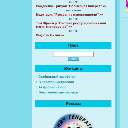
—«‹-:-›»—
Рождество - ритуал "Волшебная пятерка" >>
—«‹-:-›»—
Медитация "Раскрытие женственности" >>
—«‹-:-›»—
Том Шрайтер "Система рекрутирования или
магия спонсорства" >>
—«‹-:-›»—
Радость Жизни >>
Поиск
Мои сайты
Стабильный заработок
Генератор настроения
Актуально - Блог
Энергетические системы
Реклама