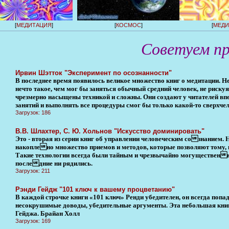
[
МЕДИТАЦИЯ
]
[
КОСМОС
]
[
МЕДИ
Советуем п
Ирвин Шэтток "Эксперимент по осознанности"
В последнее время появилось великое множество книг о медитации. Н
нечто такое, чем мог бы заняться обычный средний человек, не риску
чрезмерно насыщены техникой и сложны. Они создают у читателей вп
занятий и выполнять все процедуры смог бы только какой-то сверхчело
Загрузок: 186
В.В. Шлахтер, С. Ю. Хольнов "Искусство доминировать"
Это - вторая из серии книг об управлении человеческим сознанием.
накоплено множество приемов и методов, которые позволяют тому, к
Такие технологии всегда были тайным и чрезвычайно могуществен
последние ни рядились.
Загрузок: 211
Рэнди Гейдж "101 ключ к вашему процветанию"
В каждой строчке книги «101 ключ» Ренди убедителен, он всегда попад
несокрушимые доводы, убедительные аргументы. Эта небольшая книг
Гейджа. Брайан Холл
Загрузок: 169