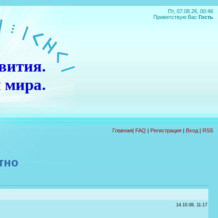
Пт, 07.08.26, 00:46
Приветствую Вас
Гость
вития.
 мира.
П
О
Д
А
Р
О
К
!!!
Главная
|
FAQ
|
Регистрация
|
Вход
|
RSS
тно
14.10.08, 11:17