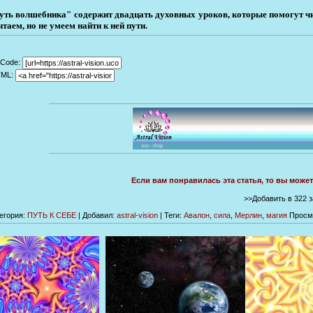
уть волшебника" содержит двадцать духовных уроков, которые помогут чит
чтаем, но не умеем найти к ней пути.
Code:
TML:
Если вам понравилась эта статья, то вы може
>>Добавить в 322 
егория
:
ПУТЬ К СЕБЕ
|
Добавил
:
astral-vision
|
Теги
:
Авалон
,
сила
,
Мерлин
,
магия
Просм