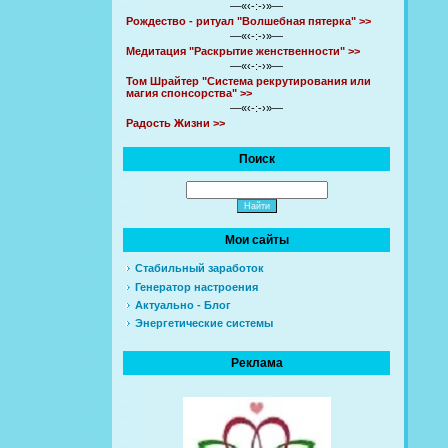
—«‹-:-›»—
Рождество - ритуал "Волшебная пятерка" >>
—«‹-:-›»—
Медитация "Раскрытие женственности" >>
—«‹-:-›»—
Том Шрайтер "Система рекрутирования или
магия спонсорства" >>
—«‹-:-›»—
Радость Жизни >>
Поиск
Мои сайты
Стабильный заработок
Генератор настроения
Актуально - Блог
Энергетические системы
Реклама