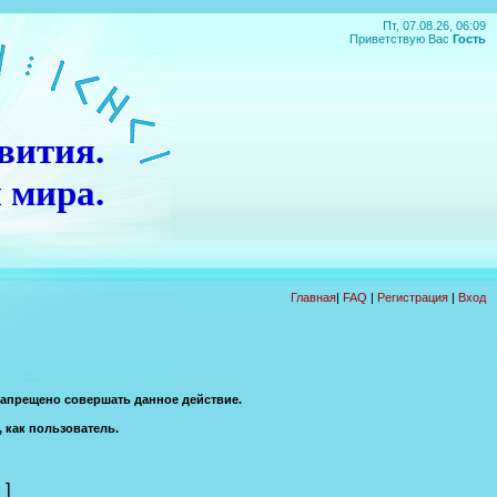
Пт, 07.08.26, 06:09
Приветствую Вас
Гость
вития.
 мира.
П
О
Д
А
Р
О
К
!!!
Главная
|
FAQ
|
Регистрация
|
Вход
запрещено совершать данное действие.
, как пользователь.
]