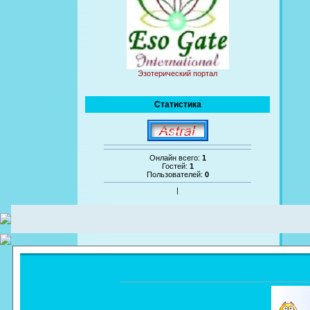
Эзотерический портал
Статистика
Онлайн всего:
1
Гостей:
1
Пользователей:
0
|