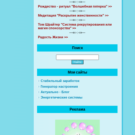
—«‹-:-›»—
Рождество - ритуал "Волшебная пятерка" >>
—«‹-:-›»—
Медитация "Раскрытие женственности" >>
—«‹-:-›»—
Том Шрайтер "Система рекрутирования или
магия спонсорства" >>
—«‹-:-›»—
Радость Жизни >>
Поиск
Мои сайты
Стабильный заработок
Генератор настроения
Актуально - Блог
Энергетические системы
Реклама