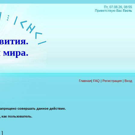
Пт, 07.08.26, 08:55
Приветствую Вас
Гость
вития.
 мира.
П
О
Д
А
Р
О
К
!!!
Главная
|
FAQ
|
Регистрация
|
Вход
запрещено совершать данное действие.
, как пользователь.
]