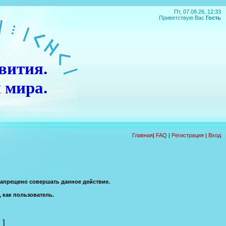
Пт, 07.08.26, 12:33
Приветствую Вас
Гость
вития.
 мира.
П
О
Д
А
Р
О
К
!!!
Главная
|
FAQ
|
Регистрация
|
Вход
запрещено совершать данное действие.
, как пользователь.
]