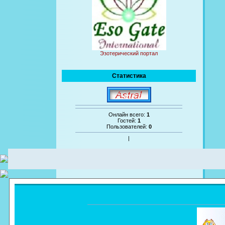
Эзотерический портал
Статистика
Онлайн всего:
1
Гостей:
1
Пользователей:
0
|