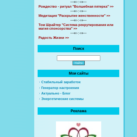
—«‹-:-›»—
Рождество - ритуал "Волшебная пятерка" >>
—«‹-:-›»—
Медитация "Раскрытие женственности" >>
—«‹-:-›»—
Том Шрайтер "Система рекрутирования или
магия спонсорства" >>
—«‹-:-›»—
Радость Жизни >>
Поиск
Мои сайты
Стабильный заработок
Генератор настроения
Актуально - Блог
Энергетические системы
Реклама