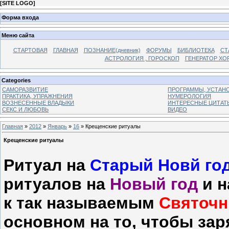
[
SITE LOGO
]
Форма входа
Меню сайта
СТАРТОВАЯ
ГЛАВНАЯ
ПОЗНАНИЕ(дневник)
ФОРУМЫ
БИБЛИОТЕКА
СТ
АСТРОЛОГИЯ , ГОРОСКОП
ГЕНЕРАТОР ХО
Categories
САМОРАЗВИТИЕ
ПРОГРАММЫ, УСТАНОВ
ПРАКТИКА, УПРАЖНЕНИЯ
НУМЕРОЛОГИЯ
ВОЗНЕСЕННЫЕ ВЛАДЫКИ
ИНТЕРЕСНЫЕ ЦИТАТ
СЕКС И ЛЮБОВЬ
ВИДЕО
Главная
»
2012
»
Январь
»
16
» Крещенские ритуалы
Крещенские ритуалы
Ритуал на
Старый Новй го
ритуалов на
Новый год
и 
к так называемым
Святоч
основном на то, чтобы зар