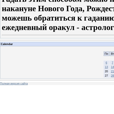
накануне Нового Года, Рождес
можешь обратиться к гаданию 
ежедневный оракул - астролог
Calendar
Пн
Вт
6
7
13
14
20
21
27
28
Полная версия сайта