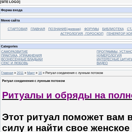
[
SITE LOGO
]
Форма входа
Меню сайта
СТАРТОВАЯ
ГЛАВНАЯ
ПОЗНАНИЕ(дневник)
ФОРУМЫ
БИБЛИОТЕКА
СТ
АСТРОЛОГИЯ , ГОРОСКОП
ГЕНЕРАТОР ХО
Categories
САМОРАЗВИТИЕ
ПРОГРАММЫ, УСТАНОВ
ПРАКТИКА, УПРАЖНЕНИЯ
НУМЕРОЛОГИЯ
ВОЗНЕСЕННЫЕ ВЛАДЫКИ
ИНТЕРЕСНЫЕ ЦИТАТ
СЕКС И ЛЮБОВЬ
ВИДЕО
Главная
»
2011
»
Март
»
16
» Ритуал соединения с лунным потоком
Ритуал соединения с лунным потоком
Ритуалы и обряды на полн
Этот ритуал поможет вам 
силу и найти свое женское