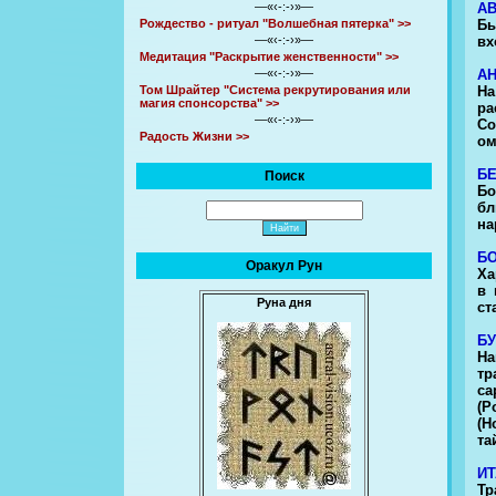
А
—«‹-:-›»—
Бы
Рождество - ритуал "Волшебная пятерка" >>
вх
—«‹-:-›»—
Медитация "Раскрытие женственности" >>
А
—«‹-:-›»—
На
Том Шрайтер "Система рекрутирования или
магия спонсорства" >>
ра
—«‹-:-›»—
Со
Радость Жизни >>
ом
Б
Поиск
Бо
бл
на
Б
Оракул Рун
Ха
в 
Руна дня
ст
Б
На
тр
са
(Р
(Н
та
И
Тр