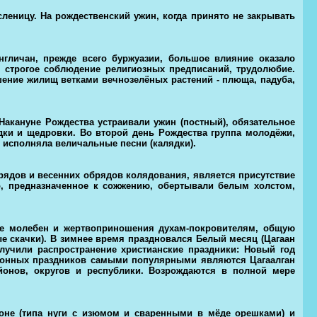
леницу. На рождественский ужин, когда принято не закрывать
гличан, прежде всего буржуазии, большое влияние оказало
, строгое соблюдение религиозных предписаний, трудолюбие.
ение жилищ ветками вечнозелёных растений - плюща, падуба,
акануне Рождества устраивали ужин (постный), обязательное
дки и щедровки. Во второй день Рождества группа молодёжи,
 исполняла величальные песни (калядки).
рядов и весенних обрядов колядования, является присутствие
но, предназначенное к сожжению, обертывали белым холстом,
е молебен и жертвоприношения духам-покровителям, общую
ные скачки). В зимнее время праздновался Белый месяц (Цагаан
олучили распространение христианские праздники: Новый год
иционных праздников самыми популярными являются Цагаалган
йонов, округов и республики. Возрождаются в полной мере
рроне (типа нуги с изюмом и сваренными в мёде орешками) и