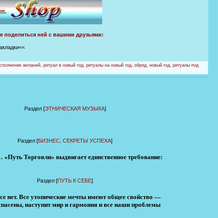
те поделиться ней с вашими друзьями:
закладки<<
сполнение желаний
,
ритуал в новый год
,
ритуалы на новый год
,
обряд
,
новый год
,
ритуалы под
Раздел [
ЭТНИЧЕСКАЯ МУЗЫКА
]
Раздел [
БИЗНЕС, СЕКРЕТЫ УСПЕХА
]
а… «Путь Торговли» выдвигает единственное требование:
Раздел [
ПУТЬ К СЕБЕ
]
се нет. Все утопические мечты имеют общее свойство —
 спасены, наступит мир и гармония и все наши проблемы