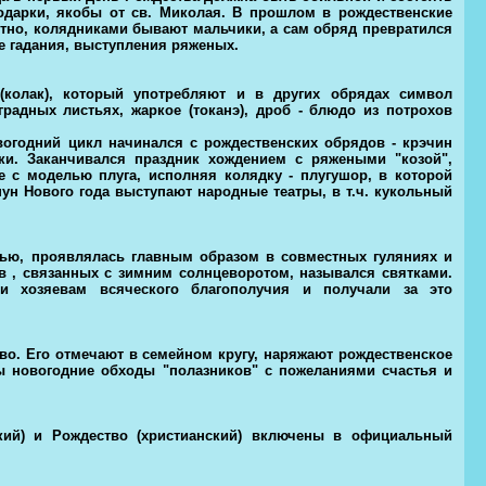
дарки, якобы от св. Миколая. В прошлом в рождественские
стно, колядниками бывают мальчики, а сам обряд превратился
ие гадания, выступления ряженых.
колак), который употребляют и в других обрядах символ
радных листьях, жаркое (токанэ), дроб - блюдо из потрохов
огодний цикл начинался с рождественских обрядов - крэчин
дки. Заканчивался праздник хождением с ряжеными "козой",
 с моделью плуга, исполняя колядку - плугушор, в которой
ун Нового года выступают народные театры, в т.ч. кукольный
тью, проявлялась главным образом в совместных гуляниях и
в , связанных с зимним солнцеворотом, назывался святками.
 хозяевам всяческого благополучия и получали за это
о. Его отмечают в семейном кругу, наряжают рождественское
ны новогодние обходы "полазников" с пожеланиями счастья и
кий) и Рождество (христианский) включены в официальный