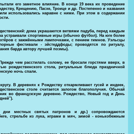
ытали его заметное влияние. В конце 19 века их проведение
еству, Крещению, Пасхе, Троице и др. Постепенно и названия
ли использовались наравне с ними. При этом в содержании
ости.
дественский: дома украшаются ветвями падуба, перед каждым
 устраивали спортивные игры (обычно футбол). На юге более
хтёров с зажжёнными лампочками, с пением гимнов. Уэльсцы
орные фестивали - эйстеддфоды; проводятся по ритуалу,
ания барда автору лучшей поэмы).
режде чем расстилать солому, ее бросали горстями вверх, в
тью рождественского стола, ритуальные блюда праздничной
енскую ночь спали.
кругу. В деревнях к Рождеству откармливают гусей и индеек,
дественском столе считается залогом благополучия. Обычай
роник во французскую деревню. Рождество, Новый год и День
дней").
а, дни местных святых патронов и др.) сопровождаются
ге, стрельбе из лука, играми в мяч, зимой - конькобежным