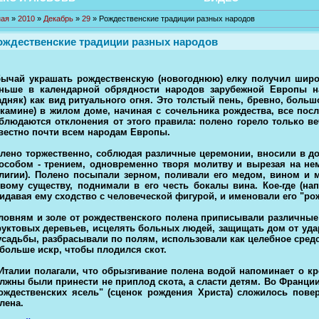
ная
»
2010
»
Декабрь
»
29
» Рождественские традиции разных народов
ождественские традиции разных народов
ычай украшать рождественскую (новогоднюю) елку получил широко
ньше в календарной обрядности народов зарубежной Европы на
адняк) как вид ритуального огня. Это толстый пень, бревно, больш
 камине) в жилом доме, начиная с сочельника рождества, все по
блюдаются отклонения от этого правила: полено горело только в
вестно почти всем народам Европы.
лено торжественно, соблюдая различные церемонии, вносили в до
особом - трением, одновременно творя молитву и вырезая на нем
лигии). Полено посыпали зерном, поливали его медом, вином и м
вому существу, поднимали в его честь бокалы вина. Кое-где (н
идавая ему сходство с человеческой фигурой, и именовали его "рож
ловням и золе от рождественского полена приписывали различные
уктовых деревьев, исцелять больных людей, защищать дом от уда
усадьбы, разбрасывали по полям, использовали как целебное средст
больше искр, чтобы плодился скот.
Италии полагали, что обрызгивание полена водой напоминает о к
лжны были принести не приплод скота, а сласти детям. Во Франци
ождественских ясель" (сценок рождения Христа) сложилось повер
лена.