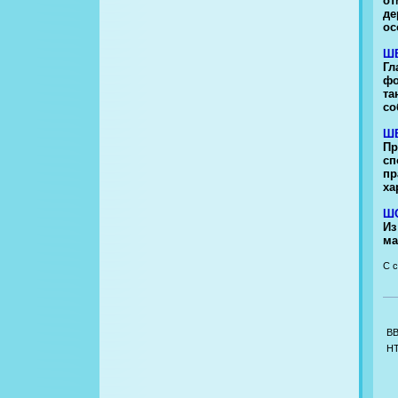
от
де
ос
Ш
Гл
фо
та
со
Ш
Пр
сп
пр
ха
Ш
Из
ма
С с
B
H