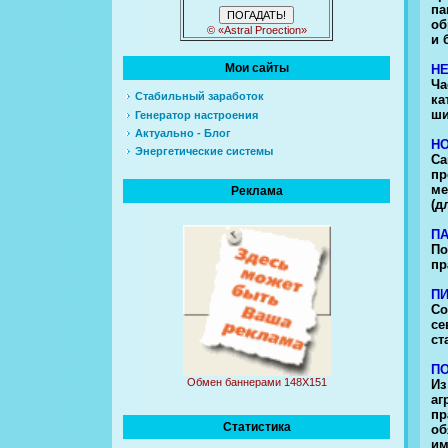
па
об
© «Astral Proection»
и 
Мои сайты
Н
Ча
Стабильный заработок
ка
ши
Генератор настроения
Актуально - Блог
Н
Энергетические системы
Са
пр
ме
Реклама
(д
П
По
пр
П
Со
се
ст
П
Обмен баннерами 148Х151
Из
аг
пр
Статистика
об
им