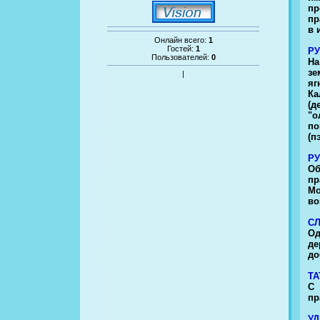
пр
пр
в 
Онлайн всего:
1
Гостей:
1
Р
Пользователей:
0
На
зе
|
яг
Ка
(д
"о
по
(п
Р
Об
пр
Мо
во
С
Од
де
до
Т
С 
пр
У