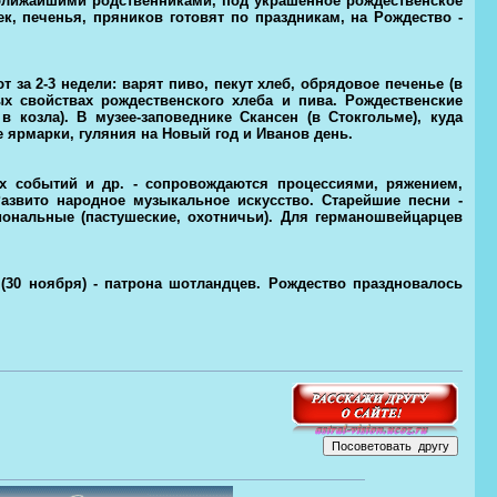
 ближайшими родственниками, под украшенное рождественское
к, печенья, пряников готовят по праздникам, на Рождество -
 за 2-3 недели: варят пиво, пекут хлеб, обрядовое печенье (в
х свойствах рождественского хлеба и пива. Рождественские
козла). В музее-заповеднике Скансен (в Стокгольме), куда
 ярмарки, гуляния на Новый год и Иванов день.
их событий и др. - сопровождаются процессиями, ряжением,
звито народное музыкальное искусство. Старейшие песни -
иональные (пастушеские, охотничьи). Для германошвейцарцев
(30 ноября) - патрона шотландцев. Рождество праздновалось