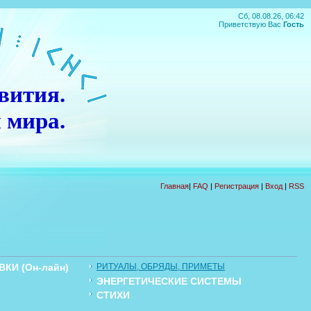
Сб, 08.08.26, 06:42
Приветствую Вас
Гость
вития.
 мира.
П
О
Д
А
Р
О
К
!!!
Главная
|
FAQ
|
Регистрация
|
Вход
|
RSS
КИ (Он-лайн)
РИТУАЛЫ, ОБРЯДЫ, ПРИМЕТЫ
ЭНЕРГЕТИЧЕСКИЕ СИСТЕМЫ
Ы
СТИХИ