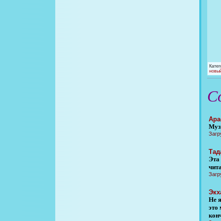
Катег
новый
С
Apa
Муз
Загр
Тад
Эта
чит
Загр
Экх
Не 
это
кон