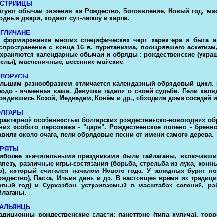
ВСТРИЙЦЫ
туют обычаи ряжения на Рождество, Богоявление, Новый год, мас
одные двери, подают суп-лапшу и карпа.
НГЛИЧАНЕ
 формирование многих специфических черт характера и быта ан
спространение с конца 16 в. пуританизма, поощрявшего аскетизм
храняются календарные обычаи и обряды : рождественские (украш
елы), масленичные, весенние майские.
ЕЛОРУСЫ
льшим разнообразием отличается календарный обрядовый цикл. Н
юдо - ячменная каша. Девушки гадали о своей судьбе. Пели каля
рядившись Козой, Медведем, Конём и др., обходила дома соседей и
ОЛГАРЫ
рактерной особенностью болгарских рождественско-новогодних об
них особого персонажа - "царя". Рождественское полено - брев
авили около очага, пели обрядовые песни от имени самого дерева.
УРЯТЫ
иболее значительными праздниками были тайлаганы, включавши
апезу, различные игры-состязания (борьба, стрельба из лука, кон
р), который считался началом Нового года. У западных бурят п
ождество), Пасха, Ильин день и др. В настоящее время из трад
овый год) и Сурхарбан, устраиваемый в масштабах селений, ра
йлаганы.
ТАЛЬЯНЦЫ
адиционны рождественские сласти: панеттоне (типа кулича), то