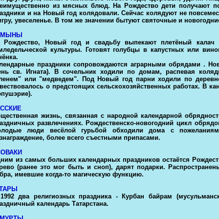
еимущественно из мясных блюд. На Рождество дети получают по
аздники и на Новый год колядовали. Сейчас колядуют не повсеме
игру, увеселенье. В том же значении бытуют святочные и новогодн
УМЫНЫ
 Рождество, Новый год и свадьбу выпекают плетёный калач (
мледельческой культуры. Готовят голубцы в капустных или виног
нёнка.
лендарные праздники сопровождаются аграрными обрядами . Нов
ень св. Игната). В сочельник ходили по домам, распевая коля
ленем" или "медведем". Под Новый год парни ходили по деревне
вествовалось о предстоящих сельскохозяйственных работах. В кан
эпушэрие).
УССКИЕ
щественная жизнь, связанная с народной календарной обряднос
аздничных развлечениях. Рождественско-новогодний цикл обрядо
лодые люди весёлой гурьбой обходили дома с пожеланиями
знаграждение, более всего съестными припасами.
ЛОВАКИ
ним из самых больших календарных праздников остаётся Рождеств
рево (ранее это мог быть и сноп), дарят подарки. Распростране
бра, имевшие когда-то магическую функцию.
АТАРЫ
1992 два религиозных праздника - Курбан байрам (мусульманс
аздничный календарь Татарстана.
ДМУРТЫ