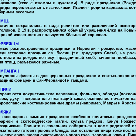
нджалло (кекс с изюмом и цукатами). В ряде праздников (Рожде
ряды переплетаются с языческими. Италия - родина карнавала, к
бурным весельем.
ЕМЦЫ
стично сохранились в виде реликтов или развлечений некото
толиков. В 19 в. распространился обычай украшения ёлки на Новы
рокой известностью пользуется Кёльнский карнавал.
ОРВЕЖЦЫ
мые распространённые праздники в Норвегии - рождество, масле
едшествовал праздник св. Люсии (т.е. грядущего Света), на ро
стности на рождество пекут праздничный хлеб, начиняют колбас
ля птиц), разъезжают ряженые.
АМПАНГАН
пулярны фиесты в дни церковных праздников и святых-покровит
аздник фонарей в Сан-Фернандо) и танцами.
ИПИЛИ
храняются дохристианские верования, фольклор, обряды (поклонен
вом, духу - покровителю плантаций какао, освящение початков на
ароиспанские костюмированные драмы (например, Мавры и Христиан
ОЛЯКИ
 календарных зимних праздников особенно почитаемы рождестве
рарной и скотоводческой магии, культа предков. Канун Рожде
аздниками. Принято в сочельник собираться в доме родителей ил
язательно готовят рыбные блюда, вся остальная пища тоже постн
и друг друга, желая счастливого нового года, здоровья, удачи. П