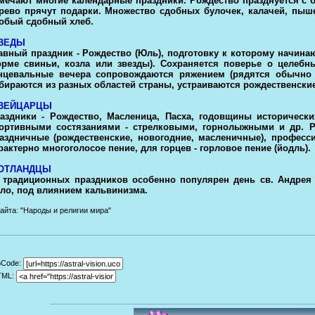
мечают многие календарные праздники. Рождество празднуется с
рево прячут подарки. Множество сдобных булочек, калачей, пыше
обый сдобный хлеб.
ВЕДЫ
авный праздник - Рождество (Юль), подготовку к которому начинают
рме свиньи, козла или звезды). Сохраняется поверье о целебны
нцевальные вечера сопровождаются ряжением (рядятся обычно в 
бираются из разных областей страны, устраиваются рождественские
ВЕЙЦАРЦЫ
аздники - Рождество, Масленица, Пасха, годовщины историческ
ортивными состязаниями - стрелковыми, горнолыжными и др. Ра
аздничные (рождественские, новогодние, масленичные), професс
рактерно многоголосое пение, для горцев - горловое пение (йодль).
ОТЛАНДЦЫ
 традиционных праздников особенно популярен день св. Андрея 
ло, под влиянием кальвинизма.
айта: "Народы и религии мира"
BCode:
TML: