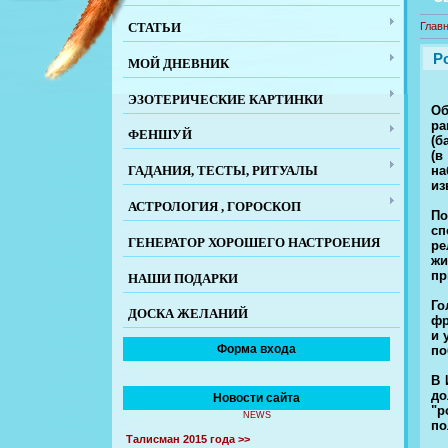
СТАТЬИ
Глав
Р
МОЙ ДНЕВНИК
ЭЗОТЕРИЧЕСКИЕ КАРТИНКИ
Об
ра
ФЕНШУЙ
(б
(в
на
ГАДАНИЯ, ТЕСТЫ, РИТУАЛЫ
из
АСТРОЛОГИЯ , ГОРОСКОП
По
сп
ГЕНЕРАТОР ХОРОШЕГО НАСТРОЕНИЯ
ре
жи
пр
НАШИ ПОДАРКИ
Го
ДОСКА ЖЕЛАНИЙ
фр
и 
Форма входа
по
В 
до
Новости сайта
"р
NEWS
по
Талисман 2015 года >>