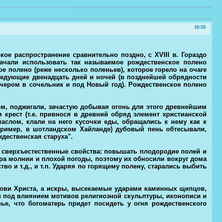
10:55
е распространение сравнительно поздно, с XVIII в. Гораздо
чали использовать так называемое рождественское полено
ое полено (реже несколько поленьев), которое горело на очаге
следующие двенадцать дней и ночей (в позднейшей обрядности
ечером в сочельник и под Новый год). Рождественское полено
м, поджигали, зачастую добывая огонь для этого древнейшим
 крест (т.е. привнося в древний обряд элемент христианской
аслом, клали на него кусочки еды, обращались к нему как к
апример, в шотландском Хайланде) дубовый пень обтесывали,
дественская старуха".
 сверхъестественные свойства: повышать плодородие полей и
ра молнии и плохой погоды, поэтому их обносили вокруг дома
во и т.д., и т.п. Ударяя по горящему полену, старались выбить
рови Христа, а искры, высекаемые ударами каминных щипцов,
и под влиянием мотивов религиозной скульптуры, иконописи и
ье, что богоматерь придет посидеть у огня рождественского