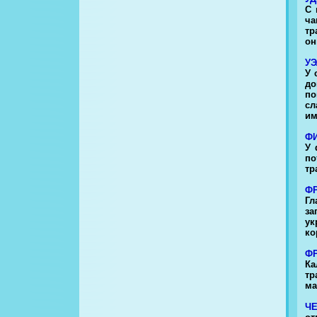
С 
ча
тр
он
У
У 
до
по
сл
им
Ф
У 
по
тр
Ф
Гл
за
ук
ко
Ф
Ка
тр
ма
Ч