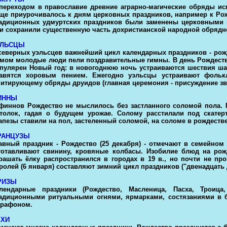
переходом в православие древние аграрно-магические обряды исп
ще приурочивалось к дням церковных праздников, например к Рожд
адиционных удмуртских праздников были заменены церковными и
и сохранили существенную часть дохристианской народной обрядн
ЭЛЬСЦЫ
северных уэльсцев важнейший цикл календарных праздников - рож
мом молодые люди пели поздравительные гимны. В день Рождества
пулярен Новый год: в новогоднюю ночь устраиваются шествия ша
авятся хоровым пением. Ежегодно уэльсцы устраивают фолькл
итирующему обряды друидов (главная церемония - присуждение зв
ИННЫ
финнов Рождество не мыслилось без застланного соломой пола. П
толок, гадая о будущем урожае. Солому расстилали под скатер
апезы ставили на пол, застеленный соломой, на соломе в рождеств
РАНЦУЗЫ
авный праздник - Рождество (25 декабря) - отмечают в семейном 
готавливают свинину, кровяные колбасы. Изобилие блюд на рож
рашать ёлку распространился в городах в 19 в., но почти не п
ролей (6 января) составляют зимний цикл праздников ("двенадцать 
РИЗЫ
лендарные праздники (Рождество, Масленица, Пасха, Троиц
адиционными ритуальными огнями, ярмарками, состязаниями в бе
рафоном.
ЕХИ