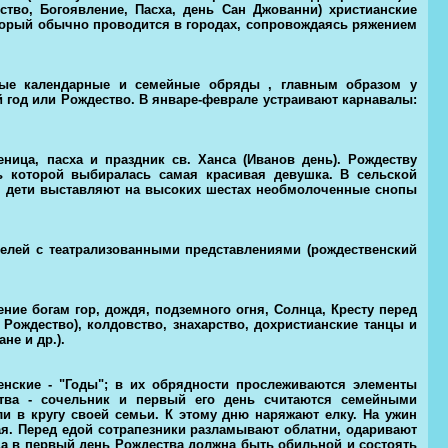
ство, Богоявление, Пасха, день Сан Джованни) христианские
оторый обычно проводится в городах, сопровождаясь ряжением
рые календарные и семейные обряды , главным образом у
й год или Рождество. В январе-феврале устраивают карнавалы:
ница, пасха и праздник св. Ханса (Иванов день). Рождеству
ль которой выбиралась самая красивая девушка. В сельской
ы, дети выставляют на высоких шестах необмолоченные снопы
елей с театрализованными представлениями (рождественский
ие богам гор, дождя, подземного огня, Солнца, Кресту перед
 Рождество), колдовство, знахарство, дохристианские танцы и
е и др.).
нские - "Годы"; в их обрядности прослеживаются элементы
ства - сочельник и первый его день считаются семейными
и в кругу своей семьи. К этому дню наряжают елку. На ужин
ая. Перед едой сотрапезники разламывают облатни, одаривают
ища в первый день Рождества должна быть обильной и состоять