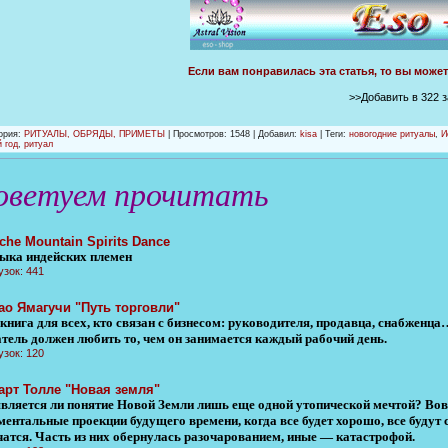
Если вам понравилась эта статья, то вы може
>>Добавить в 322 
ория
:
РИТУАЛЫ, ОБРЯДЫ, ПРИМЕТЫ
|
Просмотров
: 1548 |
Добавил
:
kisa
| Теги:
новогодние ритуалы
,
И
 год
,
ритуал
оветуем прочитать
che Mountain Spirits Dance
ыка индейских племен
узок: 441
ао Ямагучи "Путь торговли"
 книга для всех, кто связан с бизнесом: руководителя, продавца, снабженц
атель должен любить то, чем он занимается каждый рабочий день.
узок: 120
арт Толле "Новая земля"
является ли понятие Новой Земли лишь еще одной утопической мечтой? Вов
 ментальные проекции будущего времени, когда все будет хорошо, все будут
чатся. Часть из них обернулась разочарованием, иные — катастрофой.