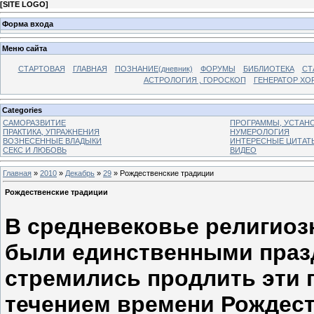
[
SITE LOGO
]
Форма входа
Меню сайта
СТАРТОВАЯ
ГЛАВНАЯ
ПОЗНАНИЕ(дневник)
ФОРУМЫ
БИБЛИОТЕКА
СТ
АСТРОЛОГИЯ , ГОРОСКОП
ГЕНЕРАТОР ХО
Categories
САМОРАЗВИТИЕ
ПРОГРАММЫ, УСТАНОВ
ПРАКТИКА, УПРАЖНЕНИЯ
НУМЕРОЛОГИЯ
ВОЗНЕСЕННЫЕ ВЛАДЫКИ
ИНТЕРЕСНЫЕ ЦИТАТ
СЕКС И ЛЮБОВЬ
ВИДЕО
Главная
»
2010
»
Декабрь
»
29
» Рождественские традиции
Рождественские традиции
В средневековье религиоз
были единственными праз
стремились продлить эти 
течением времени Рождест