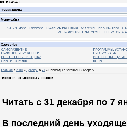
[
SITE LOGO
]
Форма входа
Меню сайта
СТАРТОВАЯ
ГЛАВНАЯ
ПОЗНАНИЕ(дневник)
ФОРУМЫ
БИБЛИОТЕКА
СТ
АСТРОЛОГИЯ , ГОРОСКОП
ГЕНЕРАТОР ХО
Categories
САМОРАЗВИТИЕ
ПРОГРАММЫ, УСТАНОВ
ПРАКТИКА, УПРАЖНЕНИЯ
НУМЕРОЛОГИЯ
ВОЗНЕСЕННЫЕ ВЛАДЫКИ
ИНТЕРЕСНЫЕ ЦИТАТ
СЕКС И ЛЮБОВЬ
ВИДЕО
Главная
»
2010
»
Декабрь
»
27
» Новогоднее заговоры и обереги
Новогоднее заговоры и обереги
Читать с 31 декабря по 7 я
В последний день уходящег