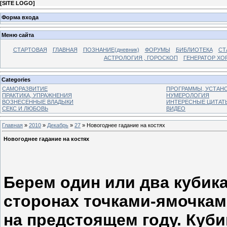
[
SITE LOGO
]
Форма входа
Меню сайта
СТАРТОВАЯ
ГЛАВНАЯ
ПОЗНАНИЕ(дневник)
ФОРУМЫ
БИБЛИОТЕКА
СТ
АСТРОЛОГИЯ , ГОРОСКОП
ГЕНЕРАТОР ХО
Categories
САМОРАЗВИТИЕ
ПРОГРАММЫ, УСТАНОВ
ПРАКТИКА, УПРАЖНЕНИЯ
НУМЕРОЛОГИЯ
ВОЗНЕСЕННЫЕ ВЛАДЫКИ
ИНТЕРЕСНЫЕ ЦИТАТ
СЕКС И ЛЮБОВЬ
ВИДЕО
Главная
»
2010
»
Декабрь
»
27
» Новогоднее гадание на костях
Новогоднее гадание на костях
Берем один или два кубик
сторонах точками-ямочкам
на предстоящем году. Куби