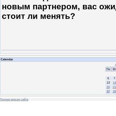
новым партнером, вас ожид
стоит ли менять?
Calendar
Пн
Вт
6
7
13
14
20
21
27
28
Полная версия сайта