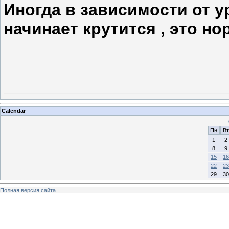
Иногда в зависимости от у
начинает крутится , это н
Calendar
Пн
Вт
1
2
8
9
15
16
22
23
29
30
Полная версия сайта