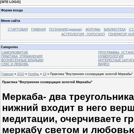
[
SITE LOGO
]
Форма входа
Меню сайта
СТАРТОВАЯ
ГЛАВНАЯ
ПОЗНАНИЕ(дневник)
ФОРУМЫ
БИБЛИОТЕКА
СТ
АСТРОЛОГИЯ , ГОРОСКОП
ГЕНЕРАТОР ХО
Categories
САМОРАЗВИТИЕ
ПРОГРАММЫ, УСТАНОВ
ПРАКТИКА, УПРАЖНЕНИЯ
НУМЕРОЛОГИЯ
ВОЗНЕСЕННЫЕ ВЛАДЫКИ
ИНТЕРЕСНЫЕ ЦИТАТ
СЕКС И ЛЮБОВЬ
ВИДЕО
Главная
»
2010
»
Ноябрь
»
18
» Практика "Внутреннее соззерцацие золотой Меркабы"
Практика "Внутреннее соззерцацие золотой Меркабы"
Меркаба- два треугольник
нижний входит в него вер
медитации, очерчиваете гр
меркабу светом и любовь