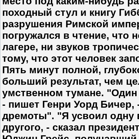
место под каким-нибудь р
походный стул и книгу Гиб
разрушения Римской импер
погружался в чтение, что 
лагере, ни звуков тропиче
тому, что этот человек за
Пять минут полной, глубо
больший результат, чем ц
умственном тумане. "Один
- пишет Генри Уорд Бичер, 
дремоты". "Я усвоил одну 
другого, - сказал президе
Юджин Грейс, получавший