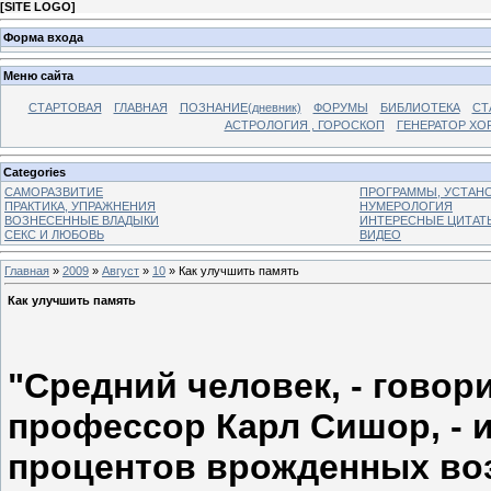
[
SITE LOGO
]
Форма входа
Меню сайта
СТАРТОВАЯ
ГЛАВНАЯ
ПОЗНАНИЕ(дневник)
ФОРУМЫ
БИБЛИОТЕКА
СТ
АСТРОЛОГИЯ , ГОРОСКОП
ГЕНЕРАТОР ХО
Categories
САМОРАЗВИТИЕ
ПРОГРАММЫ, УСТАНОВ
ПРАКТИКА, УПРАЖНЕНИЯ
НУМЕРОЛОГИЯ
ВОЗНЕСЕННЫЕ ВЛАДЫКИ
ИНТЕРЕСНЫЕ ЦИТАТ
СЕКС И ЛЮБОВЬ
ВИДЕО
Главная
»
2009
»
Август
»
10
» Как улучшить память
Как улучшить память
"Средний человек, - говор
профессор Карл Сишор, - 
процентов врожденных во