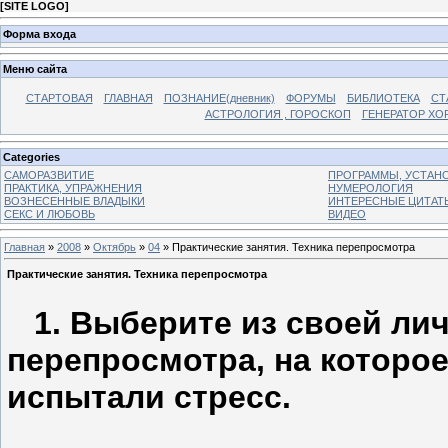
[
SITE LOGO
]
Форма входа
Меню сайта
СТАРТОВАЯ
ГЛАВНАЯ
ПОЗНАНИЕ(дневник)
ФОРУМЫ
БИБЛИОТЕКА
СТ
АСТРОЛОГИЯ , ГОРОСКОП
ГЕНЕРАТОР ХО
Categories
САМОРАЗВИТИЕ
ПРОГРАММЫ, УСТАНОВ
ПРАКТИКА, УПРАЖНЕНИЯ
НУМЕРОЛОГИЯ
ВОЗНЕСЕННЫЕ ВЛАДЫКИ
ИНТЕРЕСНЫЕ ЦИТАТ
СЕКС И ЛЮБОВЬ
ВИДЕО
Главная
»
2008
»
Октябрь
»
04
» Практические занятия. Техника перепросмотра
Практические занятия. Техника перепросмотра
1. Выберите из своей лич
перепросмотра, на которое
испытали стресс.