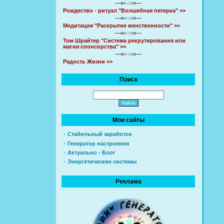
—«‹-:-›»—
Рождество - ритуал "Волшебная пятерка" >>
—«‹-:-›»—
Медитация "Раскрытие женственности" >>
—«‹-:-›»—
Том Шрайтер "Система рекрутирования или
магия спонсорства" >>
—«‹-:-›»—
Радость Жизни >>
Поиск
Мои сайты
Стабильный заработок
Генератор настроения
Актуально - Блог
Энергетические системы
Реклама