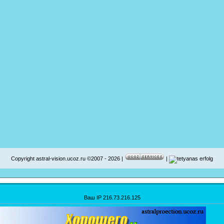
Copyright astral-vision.ucoz.ru ©2007 - 2026 |
|
Ваш IP 216.73.216.125