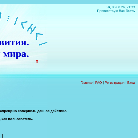
Чт, 06.08.26, 21:33
Приветствую Вас
Гость
вития.
 мира.
П
О
Д
А
Р
О
К
!!!
Главная
|
FAQ
|
Регистрация
|
Вход
запрещено совершать данное действие.
, как пользователь.
]