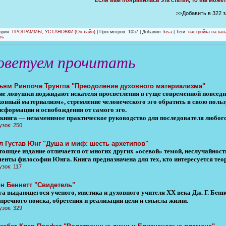
Если вам понравилась эта статья, то вы може
>>Добавить в 322 
ория
:
ПРОГРАММЫ, УСТАНОВКИ (Он-лайн)
|
Просмотров
: 1057 |
Добавил
:
kisa
| Теги:
настройка на кан
вь
оветуем прочитать
ъям Ринпоче Трунгпа "Преодоление духовного материализма"
ие ловушки поджидают искателя просветления в гуще современной повседне
ховный материализм», стремление человеческого эго обратить в свою пользу
нсформации и освобождения от самого эго.
 книга — незаменимое практическое руководство для последователя любого
узок: 250
л Густав Юнг "Душа и миф: шесть архетипов"
тоящее издание отличается от многих других «осевой» темой, неслучайност
менты философии Юнга. Книга предназначена для тех, кто интересуется тео
узок: 117
н Беннетт "Свидетель"
га выдающегося ученого, мистика и духовного учителя XX века Дж. Г. Бен
пречного поиска, обретения и реализации цели и смысла жизни.
узок: 329