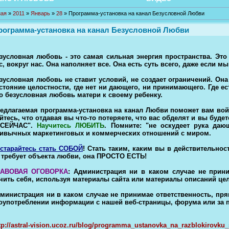
ная
»
2011
»
Январь
»
28
» Программа-установка на канал Безусловной Любви
рограмма-установка на канал Безусловной Любви
зусловная любовь - это самая сильная энергия пространства. Это 
с, вокруг нас. Она наполняет все. Она есть суть всего, даже если м
зусловная любовь не ставит условий, не создает ограничений. Она
стояние целостности, где нет ни дающего, ни принимающего. Где е
о безусловная любовь матери к своему ребенку.
едлагаемая программа-установка на канал Любви поможет вам войт
йтесь, что отдавая вы что-то потеряете, что вас обделят и вы буде
 СЕЙЧАС".
Научитесь ЛЮБИТЬ
. Помните: "не оскудеет рука даю
ивычных маркетинговых и коммерческих отношений с миром.
старайтесь стать СОБОЙ
! Стать таким, каким вы в действительно
 требует объекта любви, она ПРОСТО ЕСТЬ!
РАВОВАЯ ОГОВОРКА
: Администрация ни в каком случае не прини
чить себя, используя материалы сайта или материалы описаний це
министрация ни в каком случае не принимае ответственность, пр
оупотреблении информации с нашей веб-страницы, форума или за 
tp://astral-vision.ucoz.ru/blog/programma_ustanovka_na_razblokiro