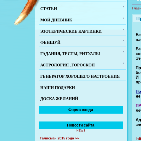
СТАТЬИ
Глав
П
МОЙ ДНЕВНИК
ЭЗОТЕРИЧЕСКИЕ КАРТИНКИ
Бе
на
ФЕНШУЙ
Бе
со
ГАДАНИЯ, ТЕСТЫ, РИТУАЛЫ
Эт
АСТРОЛОГИЯ , ГОРОСКОП
Пр
бо
ГЕНЕРАТОР ХОРОШЕГО НАСТРОЕНИЯ
И
пр
НАШИ ПОДАРКИ
По
не
ДОСКА ЖЕЛАНИЙ
П
Форма входа
ле
Ад
зл
Новости сайта
NEWS
ht
Талисман 2015 года >>