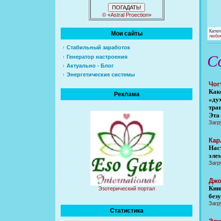
© «Astral Proection»
Катег
Мои сайты
любо
Стабильный заработок
С
Генератор настроения
Актуально - Блог
Энергетические системы
Чог
Как
Реклама
«ду
тра
Эта
Загр
Кар
Нас
эле
Загр
Джо
Кни
Эзотерический портал
безу
Загр
Статистика