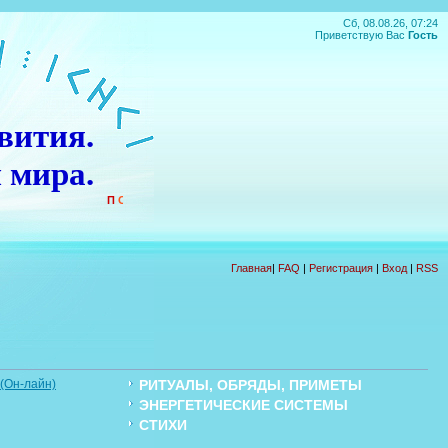
Сб, 08.08.26, 07:24
Приветствую Вас
Гость
вития.
 мира.
П
О
Д
А
Р
О
К
!!!
Главная
|
FAQ
|
Регистрация
|
Вход
|
RSS
Он-лайн)
РИТУАЛЫ, ОБРЯДЫ, ПРИМЕТЫ
ЭНЕРГЕТИЧЕСКИЕ СИСТЕМЫ
Ы
СТИХИ