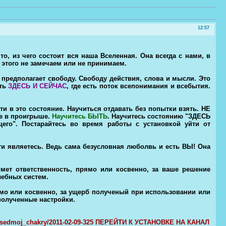
12:57
то, из чего состоит вся наша Вселенная. Она всегда с нами, в
ы этого не замечаем или не принимаем.
 предполагает свободу. Свободу действия, слова и мысли. Это
сть
ЗДЕСЬ И СЕЙЧАС
, где есть поток всепонимания и всебытия.
и в это состояние. Научиться отдавать без попытки взять. НЕ
те в проигрыше.
Научитесь БЫТЬ
. Научитесь состоянию "ЗДЕСЬ
щего". Постарайтесь во время работы с установкой уйти от
сти являетесь. Ведь сама безусловная люболвь и есть ВЫ! Она
мет ответственность, прямо или косвенно, за ваше решение
лебных систем.
ямо или косвенно, за ущерб полученый при использовании или
полученные настройки.
vku_sedmoj_chakry/2011-02-09-325 ПЕРЕЙТИ К УСТАНОВКЕ НА КАНАЛ