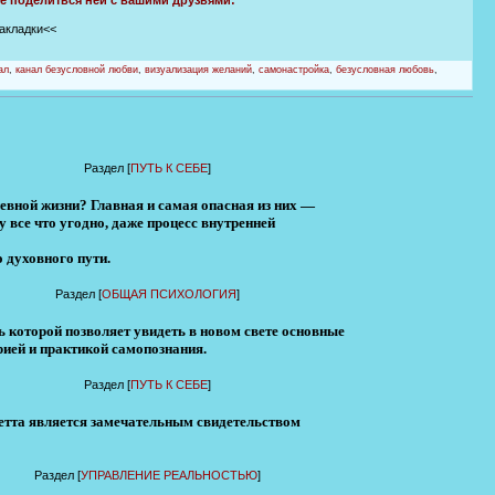
те поделиться ней с вашими друзьями:
закладки<<
ал
,
канал безусловной любви
,
визуализация желаний
,
самонастройка
,
безусловная любовь
,
Раздел [
ПУТЬ К СЕБЕ
]
вной жизни? Главная и самая опасная из них —
 все что угодно, даже процесс внутренней
 духовного пути.
Раздел [
ОБЩАЯ ПСИХОЛОГИЯ
]
ь которой позволяет увидеть в новом свете основные
рией и практикой самопознания.
Раздел [
ПУТЬ К СЕБЕ
]
нетта является замечательным свидетельством
Раздел [
УПРАВЛЕНИЕ РЕАЛЬНОСТЬЮ
]