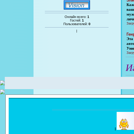
Эли
Кажд
ваш
муж
Онлайн всего:
1
лич
Гостей:
1
Загр
Пользователей:
0
|
Ген
Эта
авт
Уни
Загр
И
|