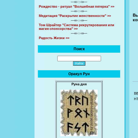
—«‹-:-›»—
Рождество - ритуал "Волшебная пятерка" >>
—«‹-:-›»—
Вы
Медитация "Раскрытие женственности" >>
ко
—«‹-:-›»—
Том Шрайтер "Система рекрутирования или
магия спонсорства" >>
—«‹-:-›»—
Радость Жизни >>
Поиск
Оракул Рун
Руна дня
B
H