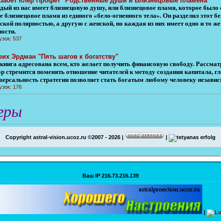
забет Клер Профет "Родственные души и Близнецовые пламена"
ый из нас имеет близнецовую душу, или близнецовое пламя, которое было с
е близнецовое пламя из единого «бело-огненного тела». Он разделил этот б
ской полярностью, а другую с женской, но каждая из них имеет одно и то 
ности.
узок: 537
рих Эрдман "Пять шагов к богатству"
 книга адресована всем, кто желает получить финансовую свободу. Рассмат
ор стремится поменять отношение читателей к методу создания капитала, г
версальность стратегии позволяет стать богатым любому человеку независи
узок: 176
гры
Copyright astral-vision.ucoz.ru ©2007 - 2026 |
|
Ваш IP 216.73.216.139
|