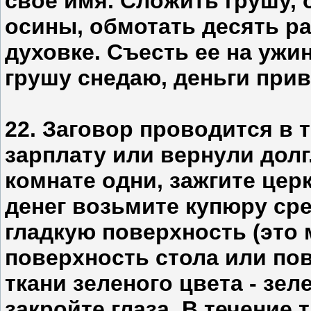
свое имя. Сложить грушу,
осины, обмотать десять ра
духовке. Съесть ее на ужи
грушу снедаю, деньги при
22. Заговор проводится в 
зарплату или вернули долг
комнате одни, зажгите цер
денег возьмите купюру сре
гладкую поверхность (это
поверхность стола или по
ткани зеленого цвета - зел
закройте глаза. В течение 