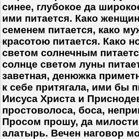
синее, глубокое да широко
ими питается. Како женщин
семенем питается, како му
красотою питается. Како н
светом солнечным питается
солнце светом луны питает
заветная, денюжка примет
к себе притягала, ими бы 
Иисуса Христа и Приснодев
простоволоса, боса, непри
Просом прошу, да милости 
алатырь. Вечен наговор мо