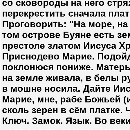
со сковороды на него стр
перекрестить сначала плат
Проговорить: "На море, на
том острове Буяне есть зе
престоле златом Иисуса Хр
Приснодево Марие. Подойду
поклонюся пониже. Матер
на земле живала, в белы ру
в мошне носила. Дайте Ии
Марие, мне, рабе Божьей (и
сколь зерен в сём платке.
Ключ. Замок. Язык. Во век