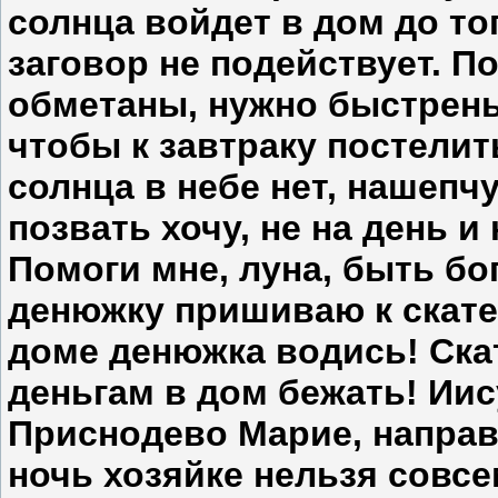
солнца войдет в дом до тог
заговор не подействует. По
обметаны, нужно быстрень
чтобы к завтраку постелить
солнца в небе нет, нашепч
позвать хочу, не на день и 
Помоги мне, луна, быть бо
денюжку пришиваю к скатер
доме денюжка водись! Скат
деньгам в дом бежать! Иис
Приснодево Марие, направь
ночь хозяйке нельзя совсе