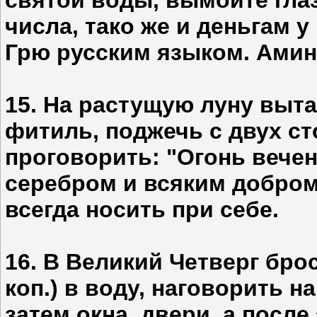
святой воды, вымойте глаз
числа, тако же и деньгам у
Грю русским языком. Амин
15. На растущую луну выт
фитиль, поджечь с двух ст
проговорить: "Огонь вечен
серебром и всяким добром
всегда носить при себе.
16. В Великий Четверг бро
коп.) в воду, наговорить н
затем окна, двери, а после