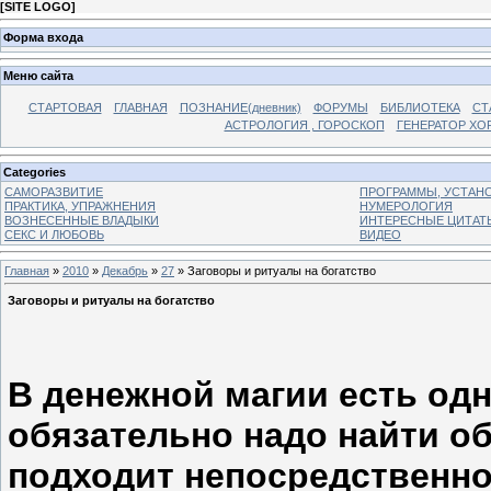
[
SITE LOGO
]
Форма входа
Меню сайта
СТАРТОВАЯ
ГЛАВНАЯ
ПОЗНАНИЕ(дневник)
ФОРУМЫ
БИБЛИОТЕКА
СТ
АСТРОЛОГИЯ , ГОРОСКОП
ГЕНЕРАТОР ХО
Categories
САМОРАЗВИТИЕ
ПРОГРАММЫ, УСТАНОВ
ПРАКТИКА, УПРАЖНЕНИЯ
НУМЕРОЛОГИЯ
ВОЗНЕСЕННЫЕ ВЛАДЫКИ
ИНТЕРЕСНЫЕ ЦИТАТ
СЕКС И ЛЮБОВЬ
ВИДЕО
Главная
»
2010
»
Декабрь
»
27
» Заговоры и ритуалы на богатство
Заговоры и ритуалы на богатство
В денежной магии есть одн
обязательно надо найти о
подходит непосредственно 