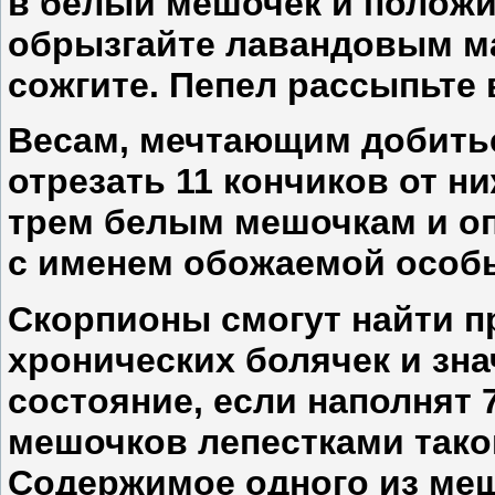
в белый мешочек и положит
обрызгайте лавандовым ма
сожгите. Пепел рассыпьте 
Весам
, мечтающим добить
отрезать 11 кончиков от н
трем белым мешочкам и оп
с именем обожаемой особ
Скорпионы
смогут найти п
хронических болячек и зн
состояние, если наполнят 
мешочков лепестками таког
Содержимое одного из меш