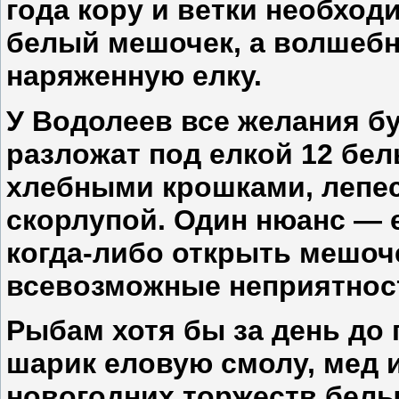
года кору и ветки необход
белый мешочек, а волшебн
наряженную елку.
У
Водолеев
все желания бу
разложат под елкой 12 бе
хлебными крошками, лепес
скорлупой. Один нюанс — 
когда-либо открыть мешоче
всевозможные неприятнос
Рыбам
хотя бы за день до 
шарик еловую смолу, мед и
новогодних торжеств белы