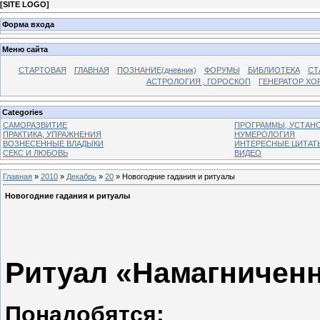
[
SITE LOGO
]
Форма входа
Меню сайта
СТАРТОВАЯ
ГЛАВНАЯ
ПОЗНАНИЕ(дневник)
ФОРУМЫ
БИБЛИОТЕКА
СТ
АСТРОЛОГИЯ , ГОРОСКОП
ГЕНЕРАТОР ХО
Categories
САМОРАЗВИТИЕ
ПРОГРАММЫ, УСТАНОВ
ПРАКТИКА, УПРАЖНЕНИЯ
НУМЕРОЛОГИЯ
ВОЗНЕСЕННЫЕ ВЛАДЫКИ
ИНТЕРЕСНЫЕ ЦИТАТ
СЕКС И ЛЮБОВЬ
ВИДЕО
Главная
»
2010
»
Декабрь
»
20
» Новогодние гадания и ритуалы
Новогодние гадания и ритуалы
Ритуал «Намагничен
Понадобятся: