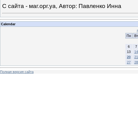
С сайта - маг.орг.уа, Автор: Павленко Инна
Calendar
Пн
Вт
6
7
13
14
20
21
27
28
Полная версия сайта