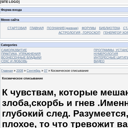
[
SITE LOGO
]
Форма входа
Меню сайта
СТАРТОВАЯ
ГЛАВНАЯ
ПОЗНАНИЕ(дневник)
ФОРУМЫ
БИБЛИОТЕКА
СТ
АСТРОЛОГИЯ , ГОРОСКОП
ГЕНЕРАТОР ХО
Categories
САМОРАЗВИТИЕ
ПРОГРАММЫ, УСТАНОВ
ПРАКТИКА, УПРАЖНЕНИЯ
НУМЕРОЛОГИЯ
ВОЗНЕСЕННЫЕ ВЛАДЫКИ
ИНТЕРЕСНЫЕ ЦИТАТ
СЕКС И ЛЮБОВЬ
ВИДЕО
Главная
»
2008
»
Сентябрь
»
07
» Космическое списывание
Космическое списывание
К чувствам, которые меша
злоба,скорбь и гнев .Имен
глубокий след. Разумеется
плохое, то что тревожит в