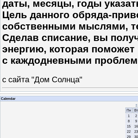
даты, месяцы, годы указат
Цель данного обряда-прив
собственными мыслями, т
Сделав списание, вы полу
энергию, которая поможет
с каждодневными проблем
с сайта "Дом Солнца"
Calendar
«
Пн
Вт
1
2
8
9
15
16
22
23
29
30