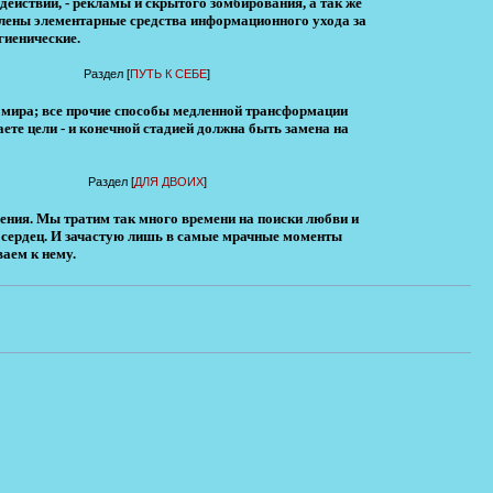
ействий, - рекламы и скрытого зомбирования, а так же
влены элементарные средства информационного ухода за
гиенические.
Раздел [
ПУТЬ К СЕБЕ
]
я мира; все прочие способы медленной трансформации
аете цели - и конечной стадией должна быть замена на
Раздел [
ДЛЯ ДВОИХ
]
рения. Мы тратим так много времени на поиски любви и
х сердец. И зачастую лишь в самые мрачные моменты
ваем к нему.