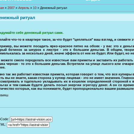
ная
»
2007
»
Апрель
»
10
» Денежный ритуал
енежный ритуал
идумайте себе денежный ритуал сами.
лайте что-то в квартире такое, за что будет "цепляться" ваш взгляд, и свяжите э
пример, вы можете посадить ярко-красное пятно на обоях - у вас это к деньг
арый ботинок за шнурок к люстре - это к большим деньгам. В общем, твори
имелькалась за несколько дней, иначе эффекта от нее не будет. Или будет, но 
 можете смело переделать все известные вам приметы и заставить их работать н
шка черная - то это к большим деньгам. Встретили на улице лысого или очкарика
лее.
чно так же работает известная примета, которая говорит о том, что все купюр
сть вы не знаете, какая сторона у купюр лицевая - это не имеет значения. Глав
ссматривать и тщательно укладывать их в кошелек определенной стороной к в
ньгах и тем самым будете делать посыл энергии эгрегору денег. А он со вр
личество которых, как вы понимаете, будет пропорционально вашим размышлен
Свияш
BCode:
TML: