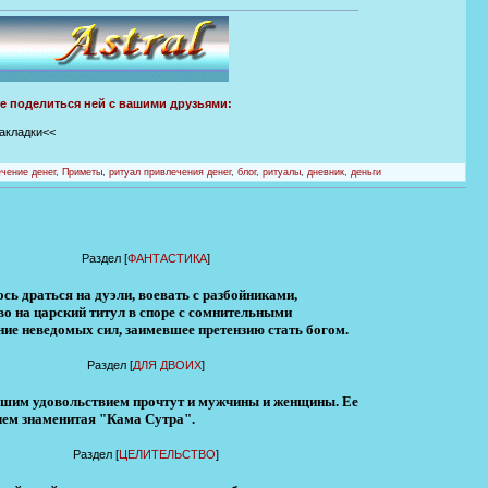
те поделиться ней с вашими друзьями:
закладки<<
чение денег
,
Приметы
,
ритуал привлечения денег
,
блог
,
ритуалы
,
дневник
,
деньги
Раздел [
ФАНТАСТИКА
]
ь драться на дуэли, воевать с разбойниками,
во на царский титул в споре с сомнительными
ние неведомых сил, заимевшее претензию стать богом.
Раздел [
ДЛЯ ДВОИХ
]
 большим удовольствием прочтут и мужчины и женщины. Ее
 чем знаменитая "Кама Сутра".
Раздел [
ЦЕЛИТЕЛЬСТВО
]