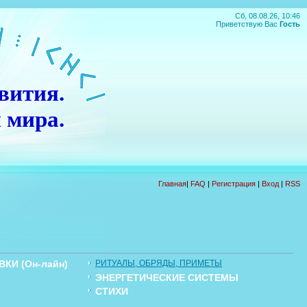
Сб, 08.08.26, 10:46
Приветствую Вас
Гость
вития.
 мира.
П
О
Д
А
Р
О
К
!!!
Главная
|
FAQ
|
Регистрация
|
Вход
|
RSS
КИ (Он-лайн)
РИТУАЛЫ, ОБРЯДЫ, ПРИМЕТЫ
ЭНЕРГЕТИЧЕСКИЕ СИСТЕМЫ
Ы
СТИХИ