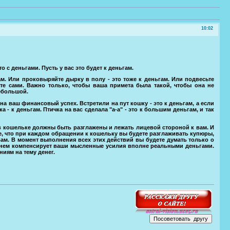
10:02
то с деньгами. Пусть у вас это будет к деньгам.
ам. Или проковыряйте дырку в полу - это тоже к деньгам. Или подвесьте
те сами. Важно только, чтобы ваша примета была такой, чтобы она не
небольшой.
а ваш финансовый успех. Встретили на пут кошку - это к деньгам, а если
 - к деньгам. Птичка на вас сделала "а-а" - это к большим деньгам, и так
ы в кошельке должны быть разглажены и лежать лицевой стороной к вам. И
ное, что при каждом обращении к кошельку вы будете разглаживать купюры,
ам. В момент выполнения всех этих действий вы будете думать только о
еменем компенсирует ваши мысленные усилия вполне реальными деньгами.
иям на тему денег.