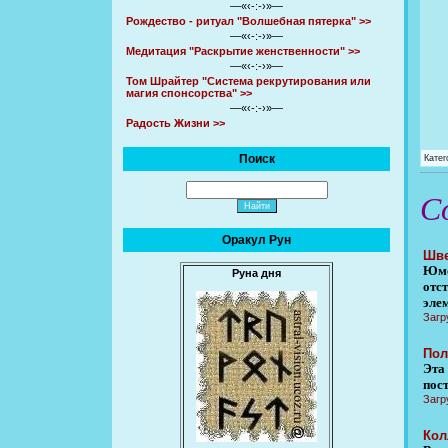
—«‹-:-›»—
Рождество - ритуал "Волшебная пятерка" >>
—«‹-:-›»—
Медитация "Раскрытие женственности" >>
—«‹-:-›»—
Том Шрайтер "Система рекрутирования или
магия спонсорства" >>
—«‹-:-›»—
Радость Жизни >>
Поиск
Катег
С
Оракул Рун
Шве
Юмо
Руна дня
отс
эле
Загр
Пол
Эта 
пост
Загр
Кол