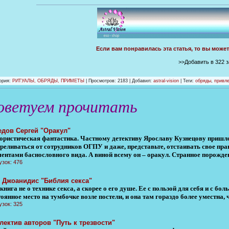
Если вам понравилась эта статья, то вы може
>>Добавить в 322 
ория
:
РИТУАЛЫ, ОБРЯДЫ, ПРИМЕТЫ
|
Просмотров
: 2183 |
Добавил
:
astral-vision
| Теги:
обряды
,
привле
оветуем прочитать
дов Сергей "Оракул"
ристическая фантастика. Частному детективу Ярославу Кузнецову пришлос
треливаться от сотрудников ОГПУ и даже, представьте, отстаивать свое пра
ментами баснословного вида. А виной всему он – оракул. Странное порожде
узок: 476
 Джоанидис "Библия секса"
книга не о технике секса, а скорее о его душе. Ее с пользой для себя и с
оянное место на тумбочке возле постели, и она там гораздо более уместна,
узок: 325
лектив авторов "Путь к трезвости"