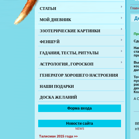
СТАТЬИ
Глав
Д
МОЙ ДНЕВНИК
ЭЗОТЕРИЧЕСКИЕ КАРТИНКИ
Пр
Сде
ФЕНШУЙ
На
ст
ГАДАНИЯ, ТЕСТЫ, РИТУАЛЫ
пр
Вы
АСТРОЛОГИЯ , ГОРОСКОП
ко
да
ГЕНЕРАТОР ХОРОШЕГО НАСТРОЕНИЯ
То
пу
ра
НАШИ ПОДАРКИ
де
Ко
ДОСКА ЖЕЛАНИЙ
А 
Форма входа
Новости сайта
B
NEWS
H
Талисман 2015 года >>