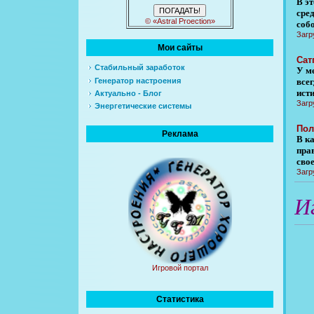
В э
сре
© «Astral Proection»
соб
Загр
Мои сайты
Сат
Стабильный заработок
У м
Генератор настроения
всег
ист
Актуально - Блог
Загр
Энергетические системы
Пол
Реклама
В к
пра
свое
Загр
И
Игровой портал
Статистика