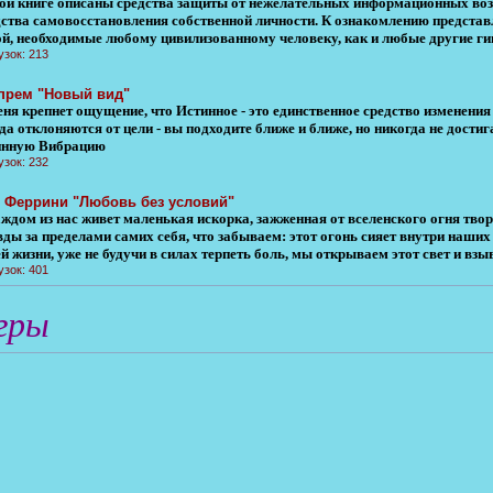
той книге описаны средства защиты от нежелательных информационных возд
дства самовосстановления собственной личности. К ознакомлению предста
ой, необходимые любому цивилизованному человеку, как и любые другие ги
узок: 213
прем "Новый вид"
еня крепнет ощущение, что Истинное - это единственное средство изменени
да отклоняются от цели - вы подходите ближе и ближе, но никогда не достиг
инную Вибрацию
узок: 232
 Феррини "Любовь без условий"
аждом из нас живет маленькая искорка, зажженная от вселенского огня тво
вды за пределами самих себя, что забываем: этот огонь сияет внутри наши
й жизни, уже не будучи в силах терпеть боль, мы открываем этот свет и взы
узок: 401
гры